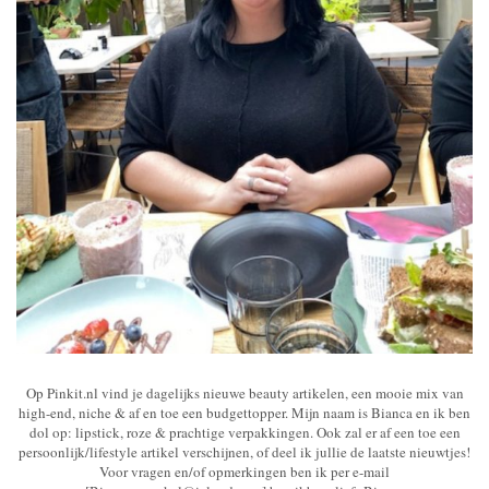
Op Pinkit.nl vind je dagelijks nieuwe beauty artikelen, een mooie mix van
high-end, niche & af en toe een budgettopper. Mijn naam is Bianca en ik ben
dol op: lipstick, roze & prachtige verpakkingen. Ook zal er af een toe een
persoonlijk/lifestyle artikel verschijnen, of deel ik jullie de laatste nieuwtjes!
Voor vragen en/of opmerkingen ben ik per e-mail