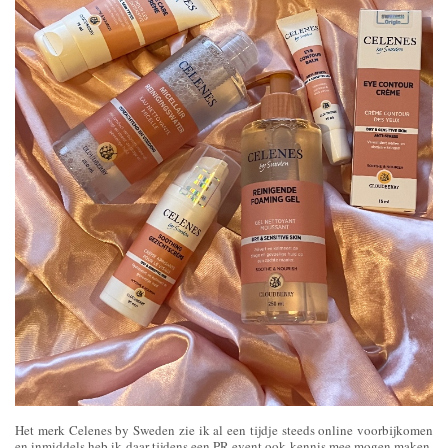
Het merk Celenes by Sweden zie ik al een tijdje steeds online voorbijkomen
en inmiddels heb ik daar tijdens een PR event ook kennis mee mogen maken.