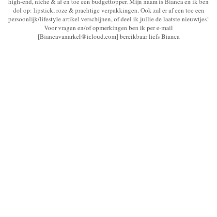
high-end, niche & af en toe een budgettopper. Mijn naam is Bianca en ik ben
dol op: lipstick, roze & prachtige verpakkingen. Ook zal er af een toe een
persoonlijk/lifestyle artikel verschijnen, of deel ik jullie de laatste nieuwtjes!
Voor vragen en/of opmerkingen ben ik per e-mail
[Biancavanarkel@icloud.com] bereikbaar liefs Bianca