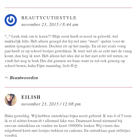
BEAUTYCUTIESTYLE
november 23, 2015 / 8:44 am
^_^ Leuk stuk om te lezen!!! Mijn zoon heeft er nooit in geloofd, wel
makkelijk hihi. Heb alleen gezegd dat hij wel mee “moet” spelen voor de
andere (jongere) kinderen. Dochter zit op het randje. En id net zoals vorig
jaar heeft ze op school lootjes getrokken. Ik weet wel als ze echt met de vraag
komt, dan lieg ik niet. Heb alleen het idee dat ze het niet echt wil weten, ze
vindt het nog te leuk Dus dat gunnen we haar, want ze zal ook genoeg op
school horen, haha Fijne maandag, liefs H ღ
Beantwoorden
EILISH
november 23, 2015 / 12:08 pm
Haha geweldig. Wij hebben sinterklaas bijna nooit gebierd. K was 4 of 5 toen
ik er al achter kwam dt t allemaal fake was. Daarnaast houd niemand bij
onsvan sinterklaas en vinden we kerst 100000x leuker. Wij vieren dus
uitgebreid kerst met lootjes trekken en cadeaus. En sinterklaas gaat stilletjes
voorbij.