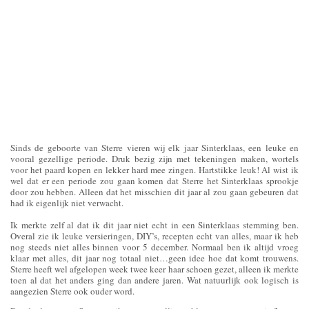
Sinds de geboorte van Sterre vieren wij elk jaar Sinterklaas, een leuke en
vooral gezellige periode. Druk bezig zijn met tekeningen maken, wortels
voor het paard kopen en lekker hard mee zingen. Hartstikke leuk! Al wist ik
wel dat er een periode zou gaan komen dat Sterre het Sinterklaas sprookje
door zou hebben. Alleen dat het misschien dit jaar al zou gaan gebeuren dat
had ik eigenlijk niet verwacht.
Ik merkte zelf al dat ik dit jaar niet echt in een Sinterklaas stemming ben.
Overal zie ik leuke versieringen, DIY’s, recepten echt van alles, maar ik heb
nog steeds niet alles binnen voor 5 december. Normaal ben ik altijd vroeg
klaar met alles, dit jaar nog totaal niet…geen idee hoe dat komt trouwens.
Sterre heeft wel afgelopen week twee keer haar schoen gezet, alleen ik merkte
toen al dat het anders ging dan andere jaren. Wat natuurlijk ook logisch is
aangezien Sterre ook ouder word.