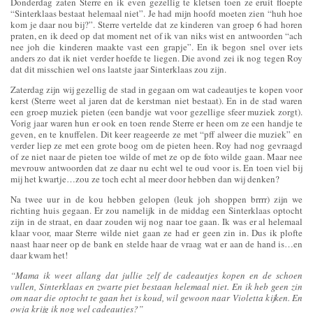
Donderdag zaten Sterre en ik even gezellig te kletsen toen ze eruit floepte
“Sinterklaas bestaat helemaal niet”. Je had mijn hoofd moeten zien “huh hoe
kom je daar nou bij?”. Sterre vertelde dat ze kinderen van groep 6 had horen
praten, en ik deed op dat moment net of ik van niks wist en antwoorden “ach
nee joh die kinderen maakte vast een grapje”. En ik begon snel over iets
anders zo dat ik niet verder hoefde te liegen. Die avond zei ik nog tegen Roy
dat dit misschien wel ons laatste jaar Sinterklaas zou zijn.
Zaterdag zijn wij gezellig de stad in gegaan om wat cadeautjes te kopen voor
kerst (Sterre weet al jaren dat de kerstman niet bestaat). En in de stad waren
een groep muziek pieten (een bandje wat voor gezellige sfeer muziek zorgt).
Vorig jaar waren hun er ook en toen rende Sterre er heen om ze een handje te
geven, en te knuffelen. Dit keer reageerde ze met “pff alweer die muziek” en
verder liep ze met een grote boog om de pieten heen. Roy had nog gevraagd
of ze niet naar de pieten toe wilde of met ze op de foto wilde gaan. Maar nee
mevrouw antwoorden dat ze daar nu echt wel te oud voor is. En toen viel bij
mij het kwartje…zou ze toch echt al meer door hebben dan wij denken?
Na twee uur in de kou hebben gelopen (leuk joh shoppen brrrr) zijn we
richting huis gegaan. Er zou namelijk in de middag een Sinterklaas optocht
zijn in de straat, en daar zouden wij nog naar toe gaan. Ik was er al helemaal
klaar voor, maar Sterre wilde niet gaan ze had er geen zin in. Dus ik plofte
naast haar neer op de bank en stelde haar de vraag wat er aan de hand is…en
daar kwam het!
“Mama ik weet allang dat jullie zelf de cadeautjes kopen en de schoen
vullen, Sinterklaas en zwarte piet bestaan helemaal niet. En ik heb geen zin
om naar die optocht te gaan het is koud, wil gewoon naar Violetta kijken. En
owja krijg ik nog wel cadeautjes?”