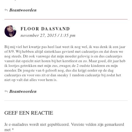
Beantwoorden
FLOOR DAASVAND
november 27, 2015 / 1:35 pm
Bij mij viel het kwartje pas heel laat weet ik nog wel, ik was denk ik een jaar
of 8/9. Wij hebben altijd sinterklaas gevierd met cadeautjes en dat doen we
nog steeds. Dit ook vanwege dat mijn moeder gelovig is en dus cadeautjes
vanuit dat opzicht niet horen bij het kerstfeest en zo. Maar goed, dit jaar heb
ik lootjes getrokken met mijn zus, zwager, de 2 oudste kinderen en mijn
moeder. De jongste van 6 gelooft nog, dus die krijgt eerder op de dag
cadeautjes en voor ons zit er dan sneaky 1 random cadeautje bij zodat het
niet op valt dat alles voor hem is.
Beantwoorden
GEEF EEN REACTIE
Je e-mailadres wordt niet gepubliceerd.
Vereiste velden zijn gemarkeerd
met
*