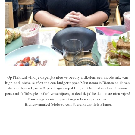
Op Pinkit.nl vind je dagelijks nieuwe beauty artikelen, een mooie mix van
high-end, niche & af en toe een budgettopper. Mijn naam is Bianca en ik ben
dol op: lipstick, roze & prachtige verpakkingen. Ook zal er af een toe een
persoonlijk/lifestyle artikel verschijnen, of deel ik jullie de laatste nieuwtjes!
Voor vragen en/of opmerkingen ben ik per e-mail
[Biancavanarkel@icloud.com] bereikbaar liefs Bianca