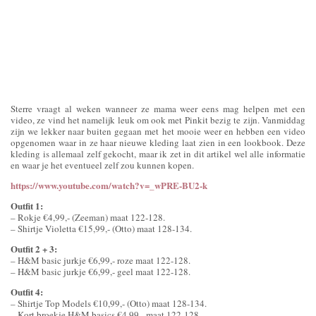
Sterre vraagt al weken wanneer ze mama weer eens mag helpen met een
video, ze vind het namelijk leuk om ook met Pinkit bezig te zijn. Vanmiddag
zijn we lekker naar buiten gegaan met het mooie weer en hebben een video
opgenomen waar in ze haar nieuwe kleding laat zien in een lookbook. Deze
kleding is allemaal zelf gekocht, maar ik zet in dit artikel wel alle informatie
en waar je het eventueel zelf zou kunnen kopen.
https://www.youtube.com/watch?v=_wPRE-BU2-k
Outfit 1:
– Rokje €4,99,- (Zeeman) maat 122-128.
– Shirtje Violetta €15,99,- (Otto) maat 128-134.
Outfit 2 + 3:
– H&M basic jurkje €6,99,- roze maat 122-128.
– H&M basic jurkje €6,99,- geel maat 122-128.
Outfit 4:
– Shirtje Top Models €10,99,- (Otto) maat 128-134.
– Kort broekje H&M basics €4,99,- maat 122-128.