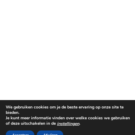
We gebruiken cookies om je de beste ervaring op onze site te
bieden.
Je kunt meer informatie vinden over welke cookies we gebruiken
of deze uitschakelen in de
.
instellingen
©PINKIT.NL 2014-2025
THEME CREATED BY
pipdig