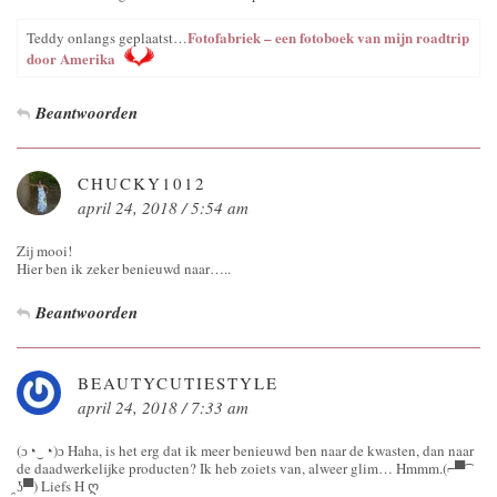
Fotofabriek – een fotoboek van mijn roadtrip
Teddy onlangs geplaatst…
door Amerika
Beantwoorden
CHUCKY1012
april 24, 2018 / 5:54 am
Zij mooi!
Hier ben ik zeker benieuwd naar…..
Beantwoorden
BEAUTYCUTIESTYLE
april 24, 2018 / 7:33 am
(ɔ◔‿◔)ɔ Haha, is het erg dat ik meer benieuwd ben naar de kwasten, dan naar
de daadwerkelijke producten? Ik heb zoiets van, alweer glim… Hmmm.(⌐▀͡
̯ʖ▀) Liefs H ღ