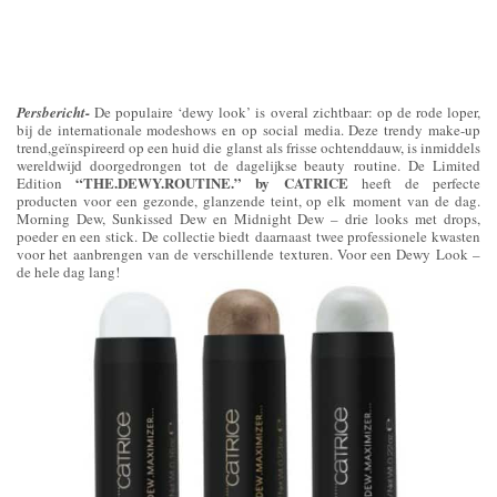
Persbericht-
De populaire ‘dewy look’ is overal zichtbaar: op de rode loper,
bij de internationale modeshows en op social media. Deze trendy make-up
trend,geïnspireerd op een huid die glanst als frisse ochtenddauw, is inmiddels
wereldwijd doorgedrongen tot de dagelijkse beauty routine. De Limited
“THE.DEWY.ROUTINE.” by CATRICE
Edition
heeft de perfecte
producten voor een gezonde, glanzende teint, op elk moment van de dag.
Morning Dew, Sunkissed Dew en Midnight Dew – drie looks met drops,
poeder en een stick. De collectie biedt daarnaast twee professionele kwasten
voor het aanbrengen van de verschillende texturen. Voor een Dewy Look –
de hele dag lang!