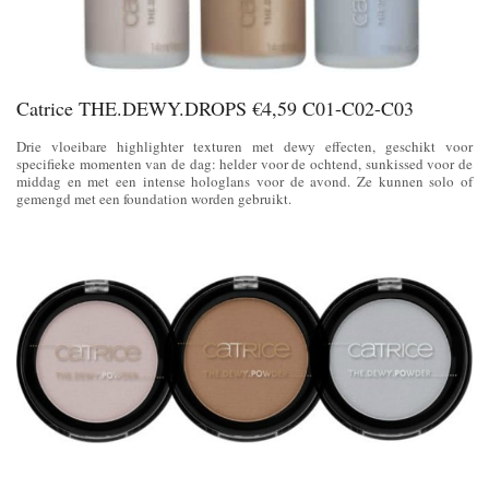
Catrice THE.DEWY.DROPS €4,59 C01-C02-C03
Drie vloeibare highlighter texturen met dewy effecten, geschikt voor
specifieke momenten van de dag: helder voor de ochtend, sunkissed voor de
middag en met een intense hologlans voor de avond. Ze kunnen solo of
gemengd met een foundation worden gebruikt.