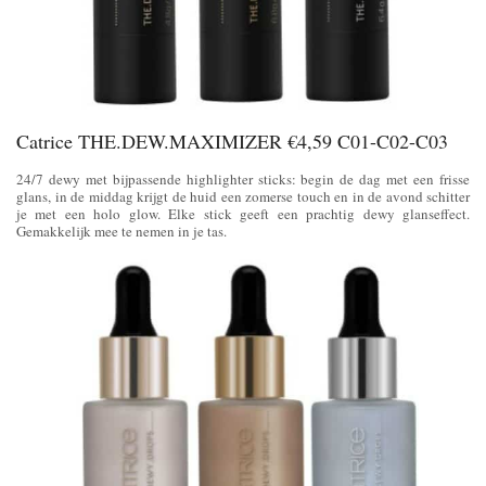
Catrice THE.DEW.MAXIMIZER €4,59 C01-C02-C03
24/7 dewy met bijpassende highlighter sticks: begin de dag met een frisse
glans, in de middag krijgt de huid een zomerse touch en in de avond schitter
je met een holo glow. Elke stick geeft een prachtig dewy glanseffect.
Gemakkelijk mee te nemen in je tas.