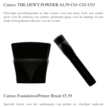
Catrice THE.DEWY.POWDER €4,59 C01-C02-C03
Ultra-fijne gezichtspoeders in drie versies voor een dewy look: een zachte
glow voor de ochtend, een zomers gebruinde glans voor de middag en met
sterke holografische effecten voor de avond.
Catrice Foundation/Primer Brush €5,59
Speciale kwast voor het aanbrengen van primer en vloeibare make-up