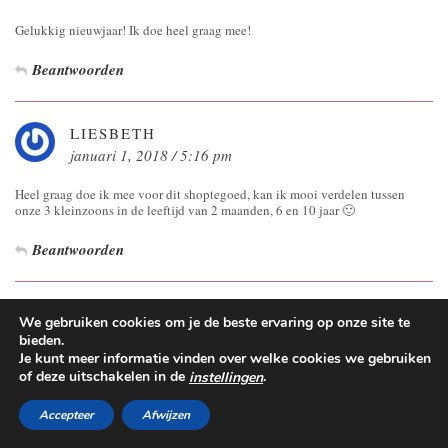
Gelukkig nieuwjaar! Ik doe heel graag mee!
Beantwoorden
LIESBETH
januari 1, 2018 / 5:16 pm
Heel graag doe ik mee voor dit shoptegoed, kan ik mooi verdelen tussen
onze 3 kleinzoons in de leeftijd van 2 maanden, 6 en 10 jaar 🙂
Beantwoorden
JIKKE
We gebruiken cookies om je de beste ervaring op onze site te
januari 1, 2018 / 5:16 pm
bieden.
Je kunt meer informatie vinden over welke cookies we gebruiken
Altijd handig, een cadeaubon van Intertoys. Ik doe mee.
of deze uitschakelen in de
.
instellingen
Beantwoorden
Accepteer
Afwijzen