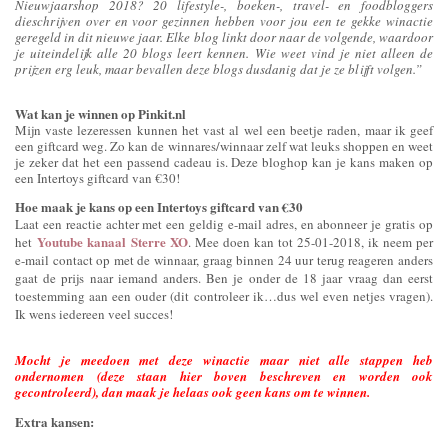
Nieuwjaarshop 2018? 20 lifestyle-, boeken-, travel- en foodbloggers
die
schrijven over en voor gezinnen hebben voor jou een te gekke winactie
geregeld in dit nieuwe jaar. Elke blog linkt door naar de volgende, waardoor
je uiteindelijk alle 20 blogs leert kennen. Wie weet vind je niet alleen de
prijzen erg leuk, maar bevallen deze blogs dusdanig dat je ze blijft volgen.”
Wat kan je winnen op Pinkit.nl
Mijn vaste lezeressen kunnen het vast al wel een beetje raden, maar ik geef
een giftcard weg. Zo kan de winnares/winnaar zelf wat leuks shoppen en weet
je zeker dat het een passend cadeau is. Deze bloghop kan je kans maken op
een Intertoys giftcard van €30!
Hoe maak je kans op een Intertoys giftcard van €30
Laat een reactie achter met een geldig e-mail adres, en abonneer je gratis op
Youtube kanaal Sterre XO
het
. Mee doen kan tot 25-01-2018, ik neem per
e-mail contact op met de winnaar, graag binnen 24 uur terug reageren anders
gaat de prijs naar iemand anders. Ben je onder de 18 jaar vraag dan eerst
toestemming aan een ouder (dit controleer ik…dus wel even netjes vragen).
Ik wens iedereen veel succes!
Mocht je meedoen met deze winactie maar niet alle stappen heb
ondernomen (deze staan hier boven beschreven en worden ook
gecontroleerd), dan maak je helaas ook geen kans om te winnen.
Extra kansen: