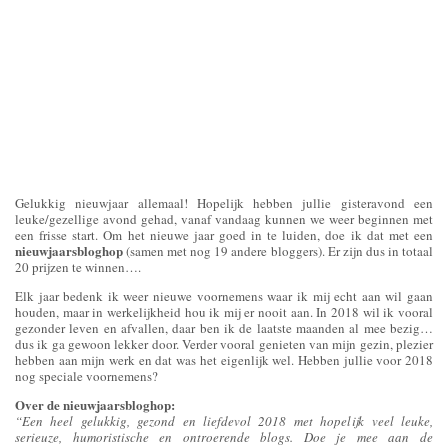
Gelukkig nieuwjaar allemaal! Hopelijk hebben jullie gisteravond een
leuke/gezellige avond gehad, vanaf vandaag kunnen we weer beginnen met
een frisse start. Om het nieuwe jaar goed in te luiden, doe ik dat met een
nieuwjaarsbloghop
(samen met nog 19 andere bloggers). Er zijn dus in totaal
20 prijzen te winnen….
Elk jaar bedenk ik weer nieuwe voornemens waar ik mij echt aan wil gaan
houden, maar in werkelijkheid hou ik mij er nooit aan. In 2018 wil ik vooral
gezonder leven en afvallen, daar ben ik de laatste maanden al mee bezig…
dus ik ga gewoon lekker door. Verder vooral genieten van mijn gezin, plezier
hebben aan mijn werk en dat was het eigenlijk wel. Hebben jullie voor 2018
nog speciale voornemens?
Over de nieuwjaarsbloghop:
“Een heel gelukkig, gezond en liefdevol 2018 met hopelijk veel leuke,
serieuze, humoristische en ontroerende blogs. Doe je mee aan de