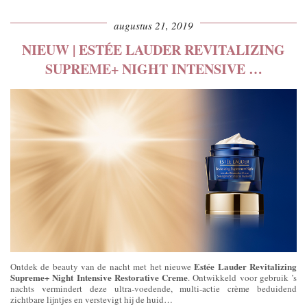
augustus 21, 2019
NIEUW | ESTÉE LAUDER REVITALIZING
SUPREME+ NIGHT INTENSIVE …
Estée Lauder Revitalizing
Ontdek de beauty van de nacht met het nieuwe
Supreme+ Night Intensive Restorative Creme
. Ontwikkeld voor gebruik ’s
nachts vermindert deze ultra-voedende, multi-actie crème beduidend
zichtbare lijntjes en verstevigt hij de huid…