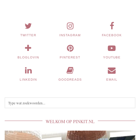
TWITTER
INSTAGRAM
FACEBOOK
BLOGLOVIN
PINTEREST
YOUTUBE
LINKEDIN
GOODREADS
EMAIL
WELKOM OP PINKIT.NL