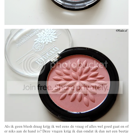
Als ik geen blush draag krijg ik wel eens de vraag of alles wel goed gaat en of
er niks aan de hand is? Deze vragen krijg ik dan omdat ik dan net een beetje