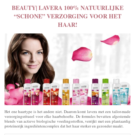
BEAUTY| LAVERA 100% NATUURLIJKE
“SCHONE” VERZORGING VOOR HET
HAAR!
Het ene haartype is het andere niet. Daarom komt lavera met een tailor-made
verzorgingsritueel voor elke haarbehoefte. De formules bevatten afgestemde
blends van actieve biologische voedingsstoffen, verrijkt met een plantaardig
proteïnerijk ingrediëntencomplex dat het haar sterker en gezonder maakt.