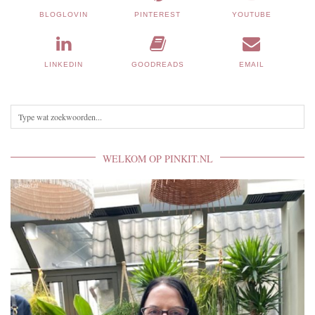
BLOGLOVIN
PINTEREST
YOUTUBE
LINKEDIN
GOODREADS
EMAIL
WELKOM OP PINKIT.NL