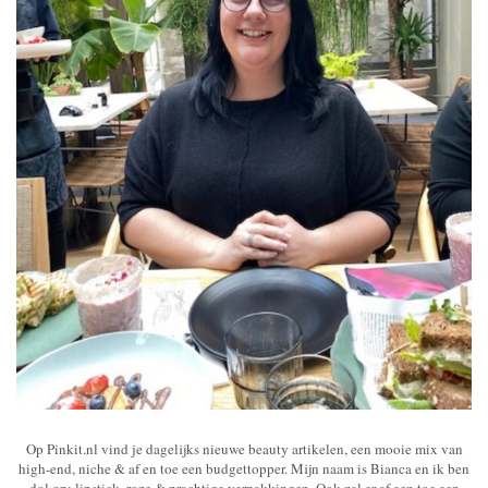
Op Pinkit.nl vind je dagelijks nieuwe beauty artikelen, een mooie mix van
high-end, niche & af en toe een budgettopper. Mijn naam is Bianca en ik ben
dol op: lipstick, roze & prachtige verpakkingen. Ook zal er af een toe een