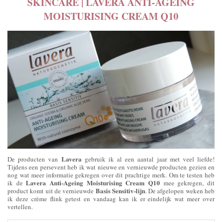
SKINCARE | LAVERA ANTI-AGEING
MOISTURISING CREAM Q10
Lavera
De producten van
gebruik ik al een aantal jaar met veel liefde!
Tijdens een persevent heb ik wat nieuwe en vernieuwde producten gezien en
nog wat meer informatie gekregen over dit prachtige merk. Om te testen heb
Lavera Anti-Ageing Moisturising Cream Q10
ik de
mee gekregen, dit
Basis Sensitiv-lijn
product komt uit de vernieuwde
. De afgelopen weken heb
ik deze crème flink getest en vandaag kan ik er eindelijk wat meer over
vertellen.