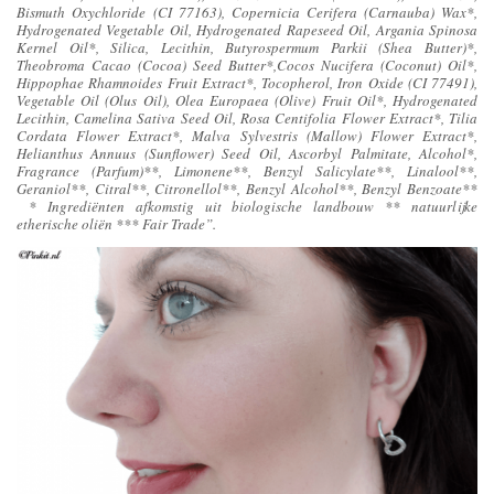
Bismuth Oxychloride (CI 77163), Copernicia Cerifera (Carnauba) Wax*,
Hydrogenated Vegetable Oil, Hydrogenated Rapeseed Oil, Argania Spinosa
Kernel Oil*, Silica, Lecithin, Butyrospermum Parkii (Shea Butter)*,
Theobroma Cacao (Cocoa) Seed Butter*,Cocos Nucifera (Coconut) Oil*,
Hippophae Rhamnoides Fruit Extract*, Tocopherol, Iron Oxide (CI 77491),
Vegetable Oil (Olus Oil), Olea Europaea (Olive) Fruit Oil*, Hydrogenated
Lecithin, Camelina Sativa Seed Oil, Rosa Centifolia Flower Extract*, Tilia
Cordata Flower Extract*, Malva Sylvestris (Mallow) Flower Extract*,
Helianthus Annuus (Sunflower) Seed Oil, Ascorbyl Palmitate, Alcohol*,
Fragrance (Parfum)**, Limonene**, Benzyl Salicylate**, Linalool**,
Geraniol**, Citral**, Citronellol**, Benzyl Alcohol**, Benzyl Benzoate**
* Ingrediënten afkomstig uit biologische landbouw ** natuurlijke
etherische oliën *** Fair Trade”.