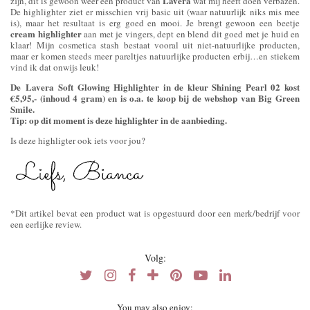
Lavera
zijn, dit is gewoon wéér een product van
wat mij heeft doen verbazen.
De highlighter ziet er misschien vrij basic uit (waar natuurlijk niks mis mee
is), maar het resultaat is erg goed en mooi. Je brengt gewoon een beetje
cream highlighter
aan met je vingers, dept en blend dit goed met je huid en
klaar! Mijn cosmetica stash bestaat vooral uit niet-natuurlijke producten,
maar er komen steeds meer pareltjes natuurlijke producten erbij…en stiekem
vind ik dat onwijs leuk!
De Lavera Soft Glowing Highlighter in de kleur Shining Pearl 02 kost
€5,95,- (inhoud 4 gram) en is o.a. te koop bij de webshop van Big Green
Smile.
Tip: op dit moment is deze highlighter in de aanbieding.
Is deze highligter ook iets voor jou?
*Dit artikel bevat een product wat is opgestuurd door een merk/bedrijf voor
een eerlijke review.
Volg:
You may also enjoy: