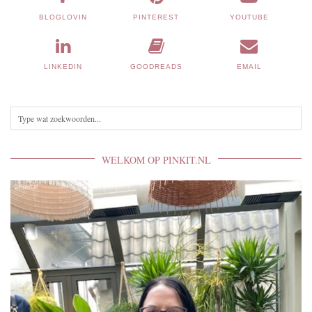
BLOGLOVIN
PINTEREST
YOUTUBE
LINKEDIN
GOODREADS
EMAIL
WELKOM OP PINKIT.NL