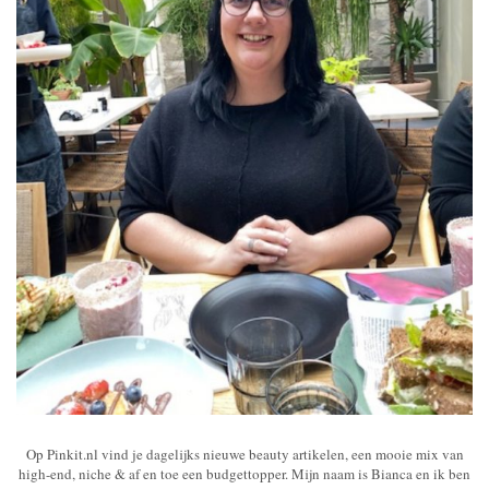
Op Pinkit.nl vind je dagelijks nieuwe beauty artikelen, een mooie mix van
high-end, niche & af en toe een budgettopper. Mijn naam is Bianca en ik ben