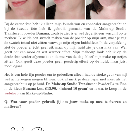
Bij de eerste foto heb ik alleen mijn foundation en concealer aangebracht en
Make-up Studio
bij de tweede foto heb ik gebruik gemaakt van de
Banana
Translucent powder
, zoals je ziet is er wel degelijk een verschil op te
merken! Ik wilde een swatch maken van de poeder op mijn arm, maar je zag
de swatch totaal niet zitten vanwege mijn eigen huidskleur. In de verpakking
ziet de poeder er écht geel uit, maar op mijn huid zie je daar niks van. Wel
geeft het een mooi en wat warmer effect. Mijn make-up look heb ik op de
derde foto verder afgemaakt en de rest van de dag, bleef mijn make-up netjes
zitten. Ook geeft deze poeder geen poederig-effect op de huid, maar juist
mooi egaal.
Het is een hele fijn poeder om te gebruiken alleen had de sterke geur van mij
wel achterwegen mogen blijven, ook al merk je deze bijna niet meer als het
De Make-up Studio
aangebracht is op je huid.
Translucent Powder Extra Fine
Banana
€18,90,- (inhoud 10 gram)
in de kleur
kost
en is o.a. te koop in de
webshop
Make-up Studio
van
.
Q: Wat voor poeder gebruik jij om jouw make-up mee te fixeren en
matteren?