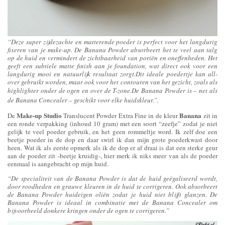
“Deze super zijdezachte en matterende poeder is perfect voor het langdurig
fixeren van je make-up. De Banana Powder absorbeert het te veel aan talg
op de huid en vermindert de zichtbaarheid van poriën en oneffenheden. Het
geeft een subtiele matte finish aan je foundation, wat direct ook voor een
langdurig mooi en natuurlijk resultaat zorgt.Dit ideale poedertje kan all-
over gebruikt worden, maar ook voor het contouren van het gezicht, zoals als
highlighter onder de ogen en over de T-zone.
De Banana Powder is – net als
de Banana Concealer – geschikt voor elke huidskleur.”.
Make-up Studio
Banana
De
Translucent Powder Extra Fine in de kleur
zit in
een ronde verpakking (inhoud 10 gram) met een soort “zeefje” zodat je niet
gelijk te veel poeder gebruik, en het geen rommeltje word. Ik zelf doe een
beetje poeder in de dop en daar swirl ik dan mijn grote poederkwast door
heen. Wat ik als eerste opmerk als ik de dop er af draai is dat een sterke geur
aan de poeder zit -beetje kruidig-, hier merk ik niks meer van als de poeder
eenmaal is aangebracht op mijn huid.
“De specialiteit van de Banana Powder is dat de huid geëgaliseerd wordt,
door roodheden en grauwe kleuren in de huid te corrigeren. Ook absorbeert
de Banana Powder huideigen oliën zodat je huid niet blijft glanzen. De
Banana Powder is ideaal in combinatie met de Banana Concealer om
bijvoorbeeld donkere kringen onder de ogen te corrigeren.”