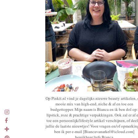
Op Pinkit.nl vind je dagelijks nieuwe beauty artikelen,
mooie mix van high-end, niche & af en toe een
budgettopper. Mijn naam is Bianca en ik ben dol op:
lipstick, roze & prachtige verpakkingen. Ook zal er af 
toe een persoonlijk/lifestyle artikel verschijnen, of deel
jullie de laatste nieuwtjes! Voor vragen en/of opmerki
ben ik per e-mail [Biancavanarkel@icloud.com]
bereikbaar liefs Bianca