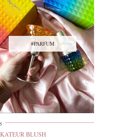
#PARFUM
6
CKATEUR BLUSH