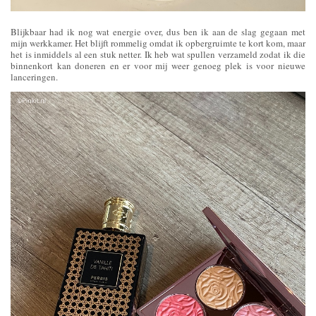
Blijkbaar had ik nog wat energie over, dus ben ik aan de slag gegaan met
mijn werkkamer. Het blijft rommelig omdat ik opbergruimte te kort kom, maar
het is inmiddels al een stuk netter. Ik heb wat spullen verzameld zodat ik die
binnenkort kan doneren en er voor mij weer genoeg plek is voor nieuwe
lanceringen.