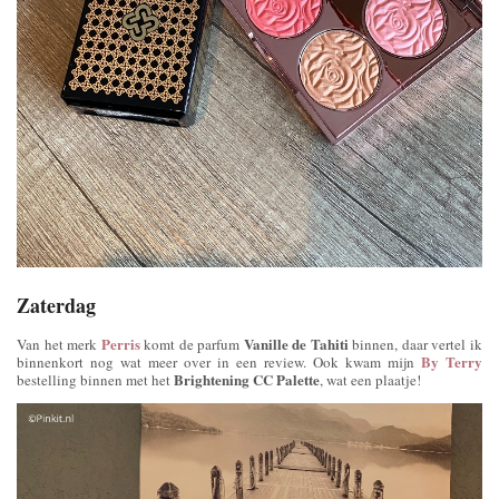
Zaterdag
Perris
Vanille de Tahiti
Van het merk
komt de parfum
binnen, daar vertel ik
By Terry
binnenkort nog wat meer over in een review. Ook kwam mijn
Brightening CC Palette
bestelling binnen met het
, wat een plaatje!