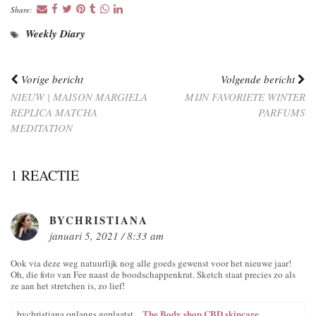
Share:
Weekly Diary
Vorige bericht
Volgende bericht
NIEUW | MAISON MARGIELA
MIJN FAVORIETE WINTER
REPLICA MATCHA
PARFUMS
MEDITATION
1 REACTIE
BYCHRISTIANA
januari 5, 2021 / 8:33 am
Ook via deze weg natuurlijk nog alle goeds gewenst voor het nieuwe jaar!
Oh, die foto van Fee naast de boodschappenkrat. Sketch staat precies zo als
ze aan het stretchen is, zo lief!
The Body shop CBD skincare
bychristiana onlangs geplaatst…