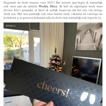
Nogmaals de beste wensen voor 2021! Het nieuwe jaar begin ik natuurlijk
Weekly Diary
ook weer met de rubriek
. Ik heb de afgelopen week weer
diverse foto’s gemaakt, al moet ik eerlijk toegeven dat het een vrij rustige
week was. Het was namelijk ook onze laatste week vakantie en vanwege de
lockdown is er gewoon helemaal niks te doen (wat natuurlijk ook logisch is).