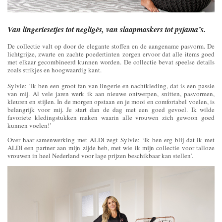
Van lingeriesetjes tot negligés, van slaapmaskers tot pyjama’s.
De collectie valt op door de elegante stoffen en de aangename pasvorm. De
lichtgrijze, zwarte en zachte poedertinten zorgen ervoor dat alle items goed
met elkaar gecombineerd kunnen worden. De collectie bevat speelse details
zoals strikjes en hoogwaardig kant.
Sylvie: ‘Ik ben een groot fan van lingerie en nachtkleding, dat is een passie
van mij. Al vele jaren werk ik aan nieuwe ontwerpen, snitten, pasvormen,
kleuren en stijlen. In de morgen opstaan ​​en je mooi en comfortabel voelen, is
belangrijk voor mij. Je start dan de dag met een goed gevoel. Ik wilde
favoriete kledingstukken maken waarin alle vrouwen zich gewoon goed
kunnen voelen!’
Over haar samenwerking met ALDI zegt Sylvie: ‘Ik ben erg blij dat ik met
ALDI een partner aan mijn zijde heb, met wie ik mijn collectie voor talloze
vrouwen in heel Nederland voor lage prijzen beschikbaar kan stellen’.