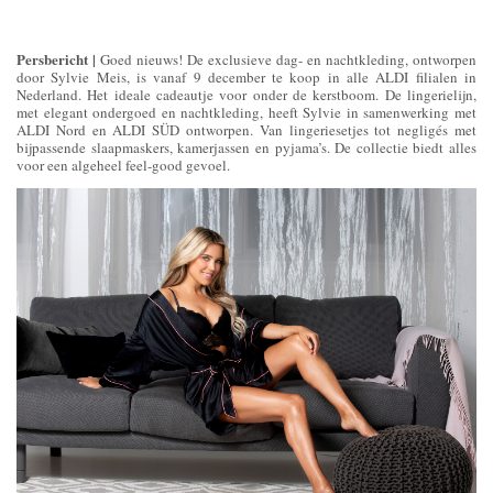
Persbericht |
Goed nieuws! De exclusieve dag- en nachtkleding, ontworpen
door Sylvie Meis, is vanaf 9 december te koop in alle ALDI filialen in
Nederland. Het ideale cadeautje voor onder de kerstboom. De lingerielijn,
met elegant ondergoed en nachtkleding, heeft Sylvie in samenwerking met
ALDI Nord en ALDI SÜD ontworpen. Van lingeriesetjes tot negligés met
bijpassende slaapmaskers, kamerjassen en pyjama’s. De collectie biedt alles
voor een algeheel feel-good gevoel.