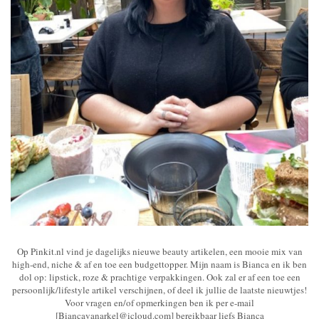
Op Pinkit.nl vind je dagelijks nieuwe beauty artikelen, een mooie mix van
high-end, niche & af en toe een budgettopper. Mijn naam is Bianca en ik ben
dol op: lipstick, roze & prachtige verpakkingen. Ook zal er af een toe een
persoonlijk/lifestyle artikel verschijnen, of deel ik jullie de laatste nieuwtjes!
Voor vragen en/of opmerkingen ben ik per e-mail
[Biancavanarkel@icloud.com] bereikbaar liefs Bianca