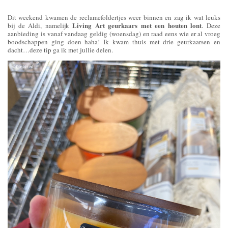
Dit weekend kwamen de reclamefoldertjes weer binnen en zag ik wat leuks
Living Art geurkaars met een houten lont
bij de Aldi, namelijk
. Deze
aanbieding is vanaf vandaag geldig (woensdag) en raad eens wie er al vroeg
boodschappen ging doen haha! Ik kwam thuis met drie geurkaarsen en
dacht…deze tip ga ik met jullie delen.