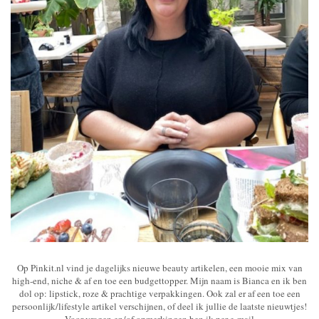
Op Pinkit.nl vind je dagelijks nieuwe beauty artikelen, een mooie mix van
high-end, niche & af en toe een budgettopper. Mijn naam is Bianca en ik ben
dol op: lipstick, roze & prachtige verpakkingen. Ook zal er af een toe een
persoonlijk/lifestyle artikel verschijnen, of deel ik jullie de laatste nieuwtjes!
Voor vragen en/of opmerkingen ben ik per e-mail