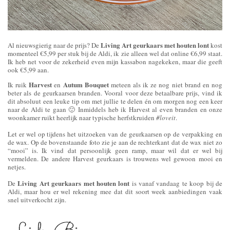
Living Art geurkaars met houten lont
Al nieuwsgierig naar de prijs? De
kost
momenteel €5,99 per stuk bij de Aldi, ik zie alleen wel dat online €6,99 staat.
Ik heb net voor de zekerheid even mijn kassabon nagekeken, maar die geeft
ook €5,99 aan.
Harvest
Autum Bouquet
Ik ruik
en
meteen als ik ze nog niet brand en nog
beter als de geurkaarsen branden. Vooral voor deze betaalbare prijs, vind ik
dit absoluut een leuke tip om met jullie te delen én om morgen nog een keer
naar de Aldi te gaan 🙂 Inmiddels heb ik Harvest al even branden en onze
woonkamer ruikt heerlijk naar typische herfstkruiden
#loveit
.
Let er wel op tijdens het uitzoeken van de geurkaarsen op de verpakking en
de wax. Op de bovenstaande foto zie je aan de rechterkant dat de wax niet zo
“mooi” is. Ik vind dat persoonlijk geen ramp, maar wil dat er wel bij
vermelden. De andere Harvest geurkaars is trouwens wel gewoon mooi en
netjes.
Living Art geurkaars met houten lont
De
is vanaf vandaag te koop bij de
Aldi, maar hou er wel rekening mee dat dit soort week aanbiedingen vaak
snel uitverkocht zijn.