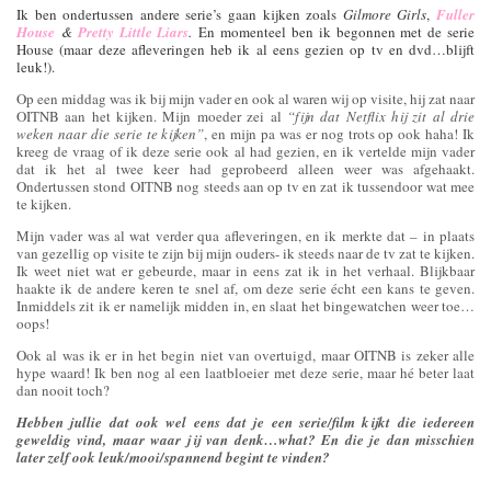
Ik ben ondertussen andere serie’s gaan kijken zoals
Gilmore Girls
,
Fuller
House
&
Pretty Little Liars
.
En momenteel ben ik begonnen met de serie
House (maar deze afleveringen heb ik al eens gezien op tv en dvd…blijft
leuk!).
Op een middag was ik bij mijn vader en ook al waren wij op visite, hij zat naar
OITNB aan het kijken. Mijn moeder zei al
“fijn dat Netflix hij zit al drie
weken naar die serie te kijken”
, en mijn pa was er nog trots op ook haha! Ik
kreeg de vraag of ik deze serie ook al had gezien, en ik vertelde mijn vader
dat ik het al twee keer had geprobeerd alleen weer was afgehaakt.
Ondertussen stond OITNB nog steeds aan op tv en zat ik tussendoor wat mee
te kijken.
Mijn vader was al wat verder qua afleveringen, en ik merkte dat – in plaats
van gezellig op visite te zijn bij mijn ouders- ik steeds naar de tv zat te kijken.
Ik weet niet wat er gebeurde, maar in eens zat ik in het verhaal. Blijkbaar
haakte ik de andere keren te snel af, om deze serie écht een kans te geven.
Inmiddels zit ik er namelijk midden in, en slaat het bingewatchen weer toe…
oops!
Ook al was ik er in het begin niet van overtuigd, maar OITNB is zeker alle
hype waard! Ik ben nog al een laatbloeier met deze serie, maar hé beter laat
dan nooit toch?
Hebben jullie dat ook wel eens dat je een serie/film kijkt die iedereen
geweldig vind, maar waar jij van denk…what? En die je dan misschien
later zelf ook leuk/mooi/spannend begint te vinden?