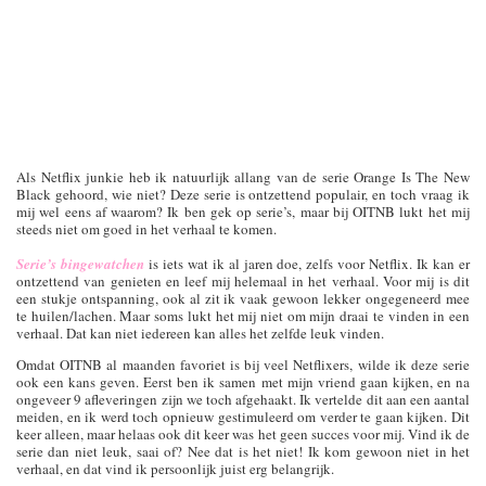
Als Netflix junkie heb ik natuurlijk allang van de serie Orange Is The New
Black gehoord, wie niet? Deze serie is ontzettend populair, en toch vraag ik
mij wel eens af waarom? Ik ben gek op serie’s, maar bij OITNB lukt het mij
steeds niet om goed in het verhaal te komen.
Serie’s bingewatchen
is iets wat ik al jaren doe, zelfs voor Netflix. Ik kan er
ontzettend van genieten en leef mij helemaal in het verhaal. Voor mij is dit
een stukje ontspanning, ook al zit ik vaak gewoon lekker ongegeneerd mee
te huilen/lachen. Maar soms lukt het mij niet om mijn draai te vinden in een
verhaal. Dat kan niet iedereen kan alles het zelfde leuk vinden.
Omdat OITNB al maanden favoriet is bij veel Netflixers, wilde ik deze serie
ook een kans geven. Eerst ben ik samen met mijn vriend gaan kijken, en na
ongeveer 9 afleveringen zijn we toch afgehaakt. Ik vertelde dit aan een aantal
meiden, en ik werd toch opnieuw gestimuleerd om verder te gaan kijken. Dit
keer alleen, maar helaas ook dit keer was het geen succes voor mij. Vind ik de
serie dan niet leuk, saai of? Nee dat is het niet! Ik kom gewoon niet in het
verhaal, en dat vind ik persoonlijk juist erg belangrijk.