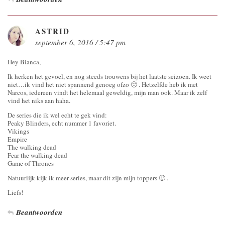
ASTRID
september 6, 2016 / 5:47 pm
Hey Bianca,
Ik herken het gevoel, en nog steeds trouwens bij het laatste seizoen. Ik weet
niet…ik vind het niet spannend genoeg ofzo 🙂 . Hetzelfde heb ik met
Narcos, iedereen vindt het helemaal geweldig, mijn man ook. Maar ik zelf
vind het niks aan haha.
De series die ik wel echt te gek vind:
Peaky Blinders, echt nummer 1 favoriet.
Vikings
Empire
The walking dead
Fear the walking dead
Game of Thrones
Natuurlijk kijk ik meer series, maar dit zijn mijn toppers 🙂 .
Liefs!
Beantwoorden