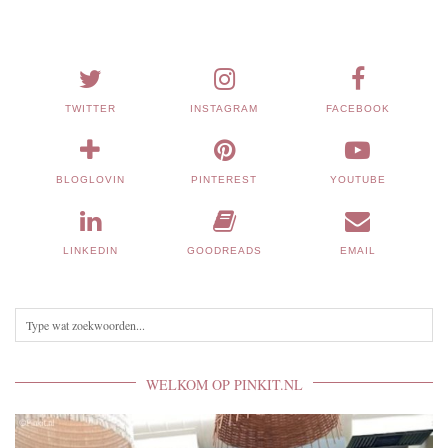
TWITTER
INSTAGRAM
FACEBOOK
BLOGLOVIN
PINTEREST
YOUTUBE
LINKEDIN
GOODREADS
EMAIL
WELKOM OP PINKIT.NL