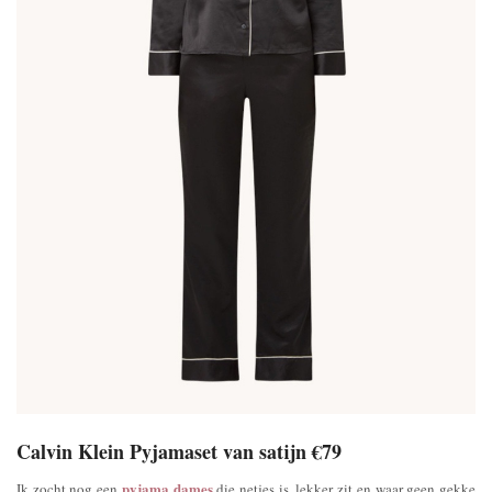
Calvin Klein Pyjamaset van satijn €79
pyjama dames
Ik zocht nog een
die netjes is, lekker zit en waar geen gekke