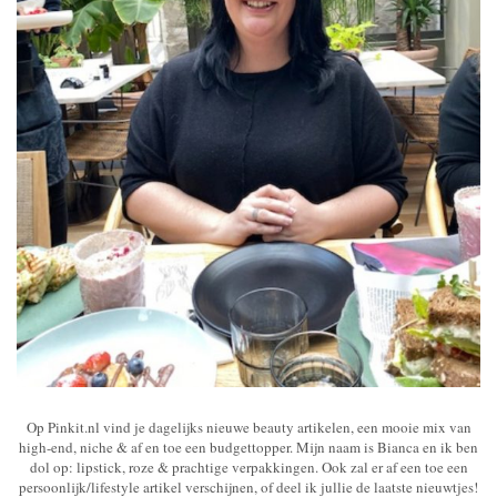
Op Pinkit.nl vind je dagelijks nieuwe beauty artikelen, een mooie mix van
high-end, niche & af en toe een budgettopper. Mijn naam is Bianca en ik ben
dol op: lipstick, roze & prachtige verpakkingen. Ook zal er af een toe een
persoonlijk/lifestyle artikel verschijnen, of deel ik jullie de laatste nieuwtjes!