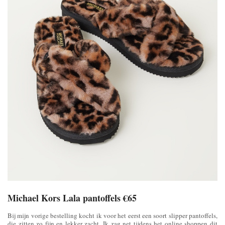
Michael Kors Lala pantoffels €65
Bij mijn vorige bestelling kocht ik voor het eerst een soort slipper pantoffels,
die zitten zo fijn en lekker zacht. Ik zag net tijdens het online shoppen dit