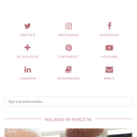
TWITTER
INSTAGRAM
FACEBOOK
BLOGLOVIN
PINTEREST
YOUTUBE
LINKEDIN
GOODREADS
EMAIL
WELKOM OP PINKIT.NL