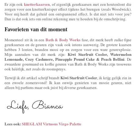
knetterkaarsen
Er zijn ook
, of eigenlijk geurkaarsen met een houtenlont die
zorgen voor een knetter/knisper effect tijdens het brengen (zoals Woodwick).
Voor mij heeft dat geluid een ontspannend effect. Is dat niet iets voor jou?
Dan is dat ook iets om online rekening mee te houden bij de omschrijving.
Favorieten van dit moment
Bath & Body Works
Momenteel zit ik in een
fase, dit merk heeft zulke fijne
geurkaarsen en de geuren zijn vaak ook intens aanwezig. De grotere kaarsen
hebben 3 lonten, branden mooi op en zorgen voor een ware geurexplosie.
Kiwi Starfruit Cooler, Watermelon
Mijn aanraders van dit merk zijn:
Lemonade, Cozy Cashmere, Pineapple Pound Cake & Peach Bellini
. De
zwaardere gourmand en koffie geuren van Bath & Body Works zijn trouwens
ook héérlijk, net zoals de roomsprays.
Kiwi Starfruit Cooler
Terwijl ik dit artikel schrijf brandt
, ik krijg gelijk zin in
een zwoele zomeravond! Ik kan onwijs genieten van mooie geuren, niet
alleen bij parfums maar ook juist bij diverse geurkaarsen.
Lees ook:
SHEGLAM Virtuous Virgo Palette