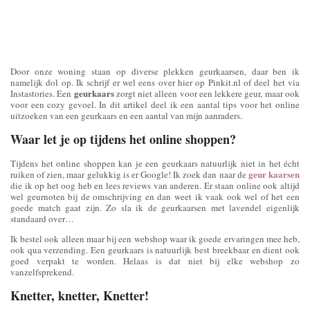
Door onze woning staan op diverse plekken geurkaarsen, daar ben ik
namelijk dol op. Ik schrijf er wel eens over hier op Pinkit.nl of deel het via
geurkaars
Instastories. Een
zorgt niet alleen voor een lekkere geur, maar ook
voor een cozy gevoel. In dit artikel deel ik een aantal tips voor het online
uitzoeken van een geurkaars en een aantal van mijn aanraders.
Waar let je op tijdens het online shoppen?
Tijdens het online shoppen kan je een geurkaars natuurlijk niet in het écht
geur kaarsen
ruiken of zien, maar gelukkig is er Google! Ik zoek dan naar de
die ik op het oog heb en lees reviews van anderen. Er staan online ook altijd
wel geurnoten bij de omschrijving en dan weet ik vaak ook wel of het een
goede match gaat zijn. Zo sla ik de geurkaarsen met lavendel eigenlijk
standaard over…
Ik bestel ook alleen maar bij een webshop waar ik goede ervaringen mee heb,
ook qua verzending. Een geurkaars is natuurlijk best breekbaar en dient ook
goed verpakt te worden. Helaas is dat niet bij elke webshop zo
vanzelfsprekend.
Knetter, knetter, Knetter!