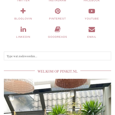
TWITTER
INSTAGRAM
FACEBOOK
BLOGLOVIN
PINTEREST
YOUTUBE
LINKEDIN
GOODREADS
EMAIL
WELKOM OP PINKIT.NL