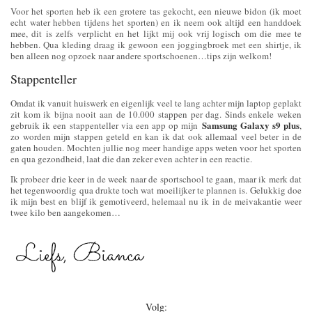
Voor het sporten heb ik een grotere tas gekocht, een nieuwe bidon (ik moet
echt water hebben tijdens het sporten) en ik neem ook altijd een handdoek
mee, dit is zelfs verplicht en het lijkt mij ook vrij logisch om die mee te
hebben. Qua kleding draag ik gewoon een joggingbroek met een shirtje, ik
ben alleen nog opzoek naar andere sportschoenen…tips zijn welkom!
Stappenteller
Omdat ik vanuit huiswerk en eigenlijk veel te lang achter mijn laptop geplakt
zit kom ik bijna nooit aan de 10.000 stappen per dag. Sinds enkele weken
Samsung Galaxy s9 plus
gebruik ik een stappenteller via een app op mijn
,
zo worden mijn stappen geteld en kan ik dat ook allemaal veel beter in de
gaten houden. Mochten jullie nog meer handige apps weten voor het sporten
en qua gezondheid, laat die dan zeker even achter in een reactie.
Ik probeer drie keer in de week naar de sportschool te gaan, maar ik merk dat
het tegenwoordig qua drukte toch wat moeilijker te plannen is. Gelukkig doe
ik mijn best en blijf ik gemotiveerd, helemaal nu ik in de meivakantie weer
twee kilo ben aangekomen…
Volg: