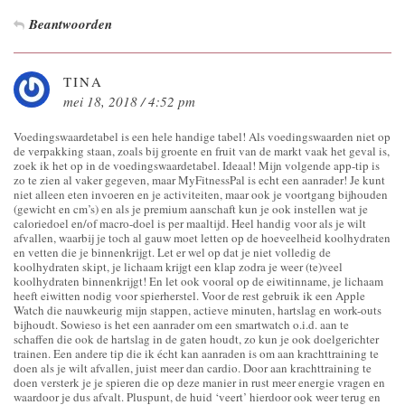
Beantwoorden
TINA
mei 18, 2018 / 4:52 pm
Voedingswaardetabel is een hele handige tabel! Als voedingswaarden niet op
de verpakking staan, zoals bij groente en fruit van de markt vaak het geval is,
zoek ik het op in de voedingswaardetabel. Ideaal! Mijn volgende app-tip is
zo te zien al vaker gegeven, maar MyFitnessPal is echt een aanrader! Je kunt
niet alleen eten invoeren en je activiteiten, maar ook je voortgang bijhouden
(gewicht en cm’s) en als je premium aanschaft kun je ook instellen wat je
caloriedoel en/of macro-doel is per maaltijd. Heel handig voor als je wilt
afvallen, waarbij je toch al gauw moet letten op de hoeveelheid koolhydraten
en vetten die je binnenkrijgt. Let er wel op dat je niet volledig de
koolhydraten skipt, je lichaam krijgt een klap zodra je weer (te)veel
koolhydraten binnenkrijgt! En let ook vooral op de eiwitinname, je lichaam
heeft eiwitten nodig voor spierherstel. Voor de rest gebruik ik een Apple
Watch die nauwkeurig mijn stappen, actieve minuten, hartslag en work-outs
bijhoudt. Sowieso is het een aanrader om een smartwatch o.i.d. aan te
schaffen die ook de hartslag in de gaten houdt, zo kun je ook doelgerichter
trainen. Een andere tip die ik écht kan aanraden is om aan krachttraining te
doen als je wilt afvallen, juist meer dan cardio. Door aan krachttraining te
doen versterk je je spieren die op deze manier in rust meer energie vragen en
waardoor je dus afvalt. Pluspunt, de huid ‘veert’ hierdoor ook weer terug en