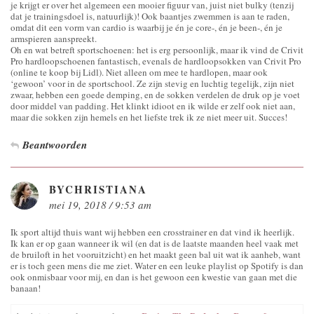
je krijgt er over het algemeen een mooier figuur van, juist niet bulky (tenzij
dat je trainingsdoel is, natuurlijk)! Ook baantjes zwemmen is aan te raden,
omdat dit een vorm van cardio is waarbij je én je core-, én je been-, én je
armspieren aanspreekt.
Oh en wat betreft sportschoenen: het is erg persoonlijk, maar ik vind de Crivit
Pro hardloopschoenen fantastisch, evenals de hardloopsokken van Crivit Pro
(online te koop bij Lidl). Niet alleen om mee te hardlopen, maar ook
‘gewoon’ voor in de sportschool. Ze zijn stevig en luchtig tegelijk, zijn niet
zwaar, hebben een goede demping, en de sokken verdelen de druk op je voet
door middel van padding. Het klinkt idioot en ik wilde er zelf ook niet aan,
maar die sokken zijn hemels en het liefste trek ik ze niet meer uit. Succes!
Beantwoorden
BYCHRISTIANA
mei 19, 2018 / 9:53 am
Ik sport altijd thuis want wij hebben een crosstrainer en dat vind ik heerlijk.
Ik kan er op gaan wanneer ik wil (en dat is de laatste maanden heel vaak met
de bruiloft in het vooruitzicht) en het maakt geen bal uit wat ik aanheb, want
er is toch geen mens die me ziet. Water en een leuke playlist op Spotify is dan
ook onmisbaar voor mij, en dan is het gewoon een kwestie van gaan met die
banaan!