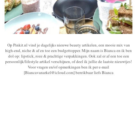
Op Pinkit.nl vind je dagelijks nieuwe beauty artikelen, een mooie mix van
high-end, niche & af en toe een budgettopper. Mijn naam is Bianca en ik ben
dol op: lipstick, roze & prachtige verpakkingen. Ook zal er af een toe een
persoonlijk/lifestyle artikel verschijnen, of deel ik jullie de laatste nieuwtjes!
Voor vragen en/of opmerkingen ben ik per e-mail
[Biancavanarkel@icloud.com] bereikbaar liefs Bianca