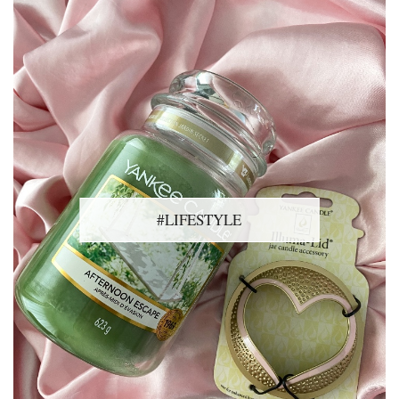
#LIFESTYLE