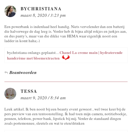
BYCHRISTIANA
maart 8, 2020 / 3:23 pm
Een powerbank is inderdaad heel handig. Niets vervelender dan een batterij
die halverwege de dag leeg is. Verder heb ik bijna altijd rokjes en jurkjes aan,
en dus panty’s, maar van die dikke van HEMA waar eigenlijk nooit een
ladder in komt haha;-)
Chanel La creme main | hydraterende
bychristiana onlangs geplaatst…
handcrème met bloemextracten
Beantwoorden
TESSA
maart 9, 2020 / 8:34 am
Leuk artikel. Ik ben nooit bij een beauty event geweest , wel twee keer bij de
pers preview van een tentoonstelling. Ik had toen mijn camera, notitieboekje,
pennen, telefoon, power bank, lipstick bij mij. Verder de standaard dingen
zoals portemonnee, sleutels en wat te eten/drinken