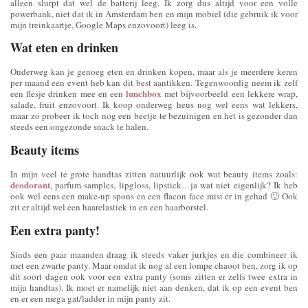
alleen slurpt dat wel de batterij leeg. Ik zorg dus altijd voor een volle
powerbank, niet dat ik in Amsterdam ben en mijn mobiel (die gebruik ik voor
mijn treinkaartje, Google Maps enzovoort) leeg is.
Wat eten en drinken
Onderweg kan je genoeg eten en drinken kopen, maar als je meerdere keren
per maand een event heb kan dit best aantikken. Tegenwoordig neem ik zelf
lunchbox
een flesje drinken mee en een
met bijvoorbeeld een lekkere wrap,
salade, fruit enzovoort. Ik koop onderweg heus nog wel eens wat lekkers,
maar zo probeer ik toch nog een beetje te bezuinigen en het is gezonder dan
steeds een ongezonde snack te halen.
Beauty items
In mijn veel te grote handtas zitten natuurlijk ook wat beauty items zoals:
deodorant
, parfum samples, lipgloss, lipstick…ja wat niet eigenlijk? Ik heb
ook wel eens een make-up spons en een flacon face mist er in gehad 🙂 Ook
zit er altijd wel een haarelastiek in en een haarborstel.
Een extra panty!
Sinds een paar maanden draag ik steeds vaker jurkjes en die combineer ik
met een zwarte panty. Maar omdat ik nog al een lompe chaoot ben, zorg ik op
dit soort dagen ook voor een extra panty (soms zitten er zelfs twee extra in
mijn handtas). Ik moet er namelijk niet aan denken, dat ik op een event ben
en er een mega gat/ladder in mijn panty zit.