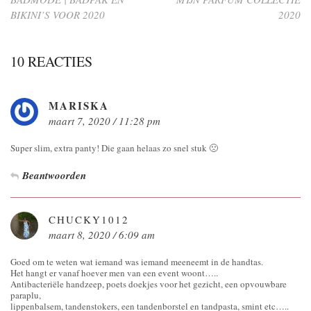
BIKINI’S VOOR 2020
2020
10 REACTIES
MARISKA
maart 7, 2020 / 11:28 pm
Super slim, extra panty! Die gaan helaas zo snel stuk 🙁
Beantwoorden
CHUCKY1012
maart 8, 2020 / 6:09 am
Goed om te weten wat iemand was iemand meeneemt in de handtas.
Het hangt er vanaf hoever men van een event woont…..
Antibacteriële handzeep, poets doekjes voor het gezicht, een opvouwbare
paraplu,
lippenbalsem, tandenstokers, een tandenborstel en tandpasta, smint etc…..