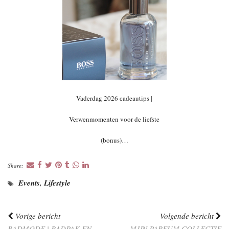
Vaderdag 2026 cadeautips |
Verwenmomenten voor de liefste
(bonus)…
Share:
Events
,
Lifestyle
Vorige bericht
Volgende bericht
BADMODE | BADPAK EN
MIJN PARFUM COLLECTIE