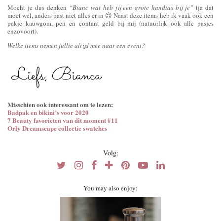
Mocht je dus denken
“Bianc wat heb jij een grote handtas bij je”
tja dat
moet wel, anders past niet alles er in 😉 Naast deze items heb ik vaak ook een
pakje kauwgom, pen en contant geld bij mij (natuurlijk ook alle pasjes
enzovoort).
Welke items nemen jullie altijd mee naar een event?
Misschien ook interessant om te lezen:
Badpak en bikini’s voor 2020
7 Beauty favorieten van dit moment #11
Orly Dreamscape collectie swatches
Volg:
You may also enjoy: