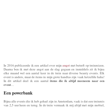
angst
In 2016 publiceerde ik een artikel over mijn
met betreft op treinreizen.
Daarna ben ik met deze angst aan de slag gegaan en inmiddels zit ik bijna
elke maand wel een aantal keer in de trein naar diverse beauty events. Elk
event is anders, maar de items in mijn grote handtas zijn vaak hetzelfde haha!
items die ik altijd meeneem naar een
In dit artikel deel ik een aantal
event
…
Een powerbank
Bijna alle events die ik heb gehad zijn in Amsterdam, vaak is dat een treinreis
van 2,5 uur heen en terug. In de trein vermaak ik mij altijd met mijn mobiel,