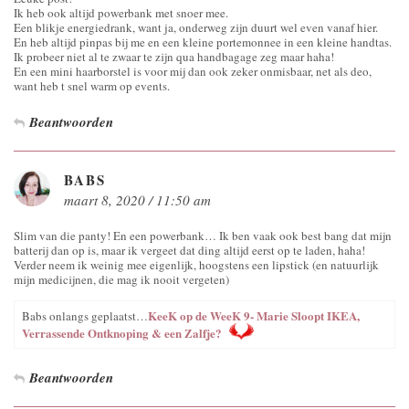
Ik heb ook altijd powerbank met snoer mee.
Een blikje energiedrank, want ja, onderweg zijn duurt wel even vanaf hier.
En heb altijd pinpas bij me en een kleine portemonnee in een kleine handtas.
Ik probeer niet al te zwaar te zijn qua handbagage zeg maar haha!
En een mini haarborstel is voor mij dan ook zeker onmisbaar, net als deo,
want heb t snel warm op events.
Beantwoorden
BABS
maart 8, 2020 / 11:50 am
Slim van die panty! En een powerbank… Ik ben vaak ook best bang dat mijn
batterij dan op is, maar ik vergeet dat ding altijd eerst op te laden, haha!
Verder neem ik weinig mee eigenlijk, hoogstens een lipstick (en natuurlijk
mijn medicijnen, die mag ik nooit vergeten)
KeeK op de WeeK 9- Marie Sloopt IKEA,
Babs onlangs geplaatst…
Verrassende Ontknoping & een Zalfje?
Beantwoorden