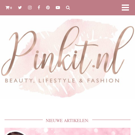
0
NIEUWE ARTIKELEN: