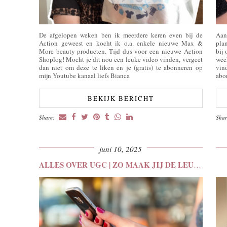
De afgelopen weken ben ik meerdere keren even bij de
Aan
Action geweest en kocht ik o.a. enkele nieuwe Max &
pla
More beauty producten. Tijd dus voor een nieuwe Action
bij
Shoplog! Mocht je dit nou een leuke video vinden, vergeet
wee
dan niet om deze te liken en je (gratis) te abonneren op
vin
mijn Youtube kanaal liefs Bianca
abo
BEKIJK BERICHT
Share:
Sha
juni 10, 2025
ALLES OVER UGC | ZO MAAK JIJ DE LEUKSTE …