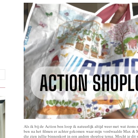
Als ik bij de Action ben loop ik natuurlijk altijd weer met wat items
ben na het filmen er achter gekomen waar mijn verdwaalde Max & Mo
die zien jullie binnenkort in een andere shoplog terug. Mocht je dit