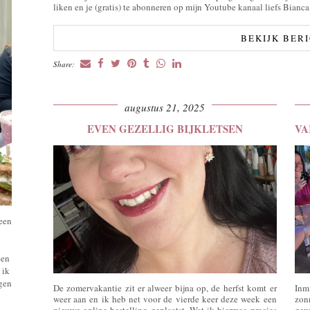
liken en je (gratis) te abonneren op mijn Youtube kanaal liefs Bianca
BEKIJK BER
Share:
augustus 21, 2025
EVEN GEZELLIG BIJKLETSEN
 een
een
 ik
ngen
De zomervakantie zit er alweer bijna op, de herfst komt er
Inm
weer aan en ik heb net voor de vierde keer deze week een
zon
nieuwe online bestelling geplaatst. Wat ik hiermee precies
gew