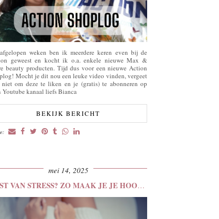
afgelopen weken ben ik meerdere keren even bij de
ion geweest en kocht ik o.a. enkele nieuwe Max &
e beauty producten. Tijd dus voor een nieuwe Action
plog! Mocht je dit nou een leuke video vinden, vergeet
 niet om deze te liken en je (gratis) te abonneren op
n Youtube kanaal liefs Bianca
BEKIJK BERICHT
re:
mei 14, 2025
LAST VAN STRESS? ZO MAAK JE JE HOOFD …