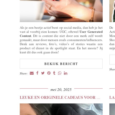
Als je een beetje actief bent op social media, dan heb je het
De 
User Generated
vast al voorbij zien komen: UGC, oftewel
Act
Content
. Dit is content die niet door een merk zelf wordt
Mor
gemaakt, maar door mensen zoals consumenten/influencers.
Sho
Denk aan reviews, foto’s, video’s of stories waarin een
dan
product of dienst in de spotlight staat. En het mooie? Jij
mij
kunt dit dus ook gaan doen!
BEKIJK BERICHT
Sha
Share:
mei 20, 2025
LEUKE EN ORIGINELE CADEAUS VOOR VADERDAG 2025