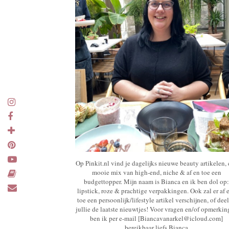
Op Pinkit.nl vind je dagelijks nieuwe beauty artikelen,
mooie mix van high-end, niche & af en toe een
budgettopper. Mijn naam is Bianca en ik ben dol op:
lipstick, roze & prachtige verpakkingen. Ook zal er af 
toe een persoonlijk/lifestyle artikel verschijnen, of deel
jullie de laatste nieuwtjes! Voor vragen en/of opmerki
ben ik per e-mail [Biancavanarkel@icloud.com]
bereikbaar liefs Bianca