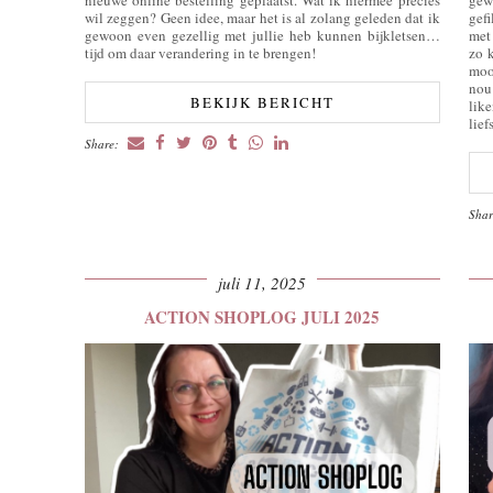
wil zeggen? Geen idee, maar het is al zolang geleden dat ik
gef
gewoon even gezellig met jullie heb kunnen bijkletsen…
met
tijd om daar verandering in te brengen!
zo 
moo
nou
BEKIJK BERICHT
lik
lief
Share:
Sha
juli 11, 2025
ACTION SHOPLOG JULI 2025