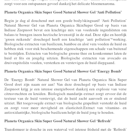
zorgt voor een ontspannen gevoel dankzij het delicate bloemenaroma.
Planeta Organica Skin Super Good Natural Shower Gel ‘Anti Pollution’
Begin je dag al douchend met een goede body/skinguard! ‘Anti Pollution’
Natural Shower Gel van Planeta Organica SkinSuper Good op basis van
Indiase Zeepnoot bevat een krachtige mix van voedende ingrediënten om
balans te brengen ineen hectische levensstijl in de stad. Deze rijke en heerlijk
‘groen ruikende’ douchegel heeft een krachtige ‘anti pollution’*werking.
Biologische extracten van basilicum, bamboe en aloë vera voeden de huid en
hebben stuk voor stuk beschermende eigenschappen om schade van buitenaf
te bestrijden. Extracten van biologische groene thee en komkommer laten de
huid er fris en jeugdig uitzien. Biologische extracten van avocado en
druivenpitoliën voeden, versterken en verstevigen de huid diepgaand.
Planeta Organica Skin Super Good Natural Shower Gel ‘Energy Bomb’
De ‘Energy Bomb’ Natural Shower Gel van Planeta Organica Skin Super
Good doet zijn naam eer aan! Van deze douchegel op basis van Indiase
Zeepnoot krijg je een intense energieboost dankzij een explosie van verse
citrusvruchten en kruiden. Biologisch mandarijn extract zorgt ervoor dat de
textuur van de huid verstevigt, dat de huid zacht aanvoelt en er stralend
uitziet. Het toegevoegde extract van biologische grapefruit versterkt de huid
en zorgt voor meer stevigheid en elasticiteit.Extract van vitamine- en
antioxidantrijke, biologische basilicum helpt de huid jong te houden.
Planeta Organica Skin Super Good Natural Shower Gel ‘Refresh’
Transformeer je douche in een waterval vol intense frisheid met de ‘Refresh’