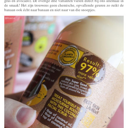
gras en avocado). De overige drie varianten vielen direct bij ons allemaal in
de smaak! Het zijn trouwens geen chemische, opvallende geuren zo ruikt de
banaan ook écht naar banaan en niet naar van die snoepjes.