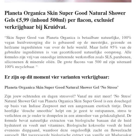
Planeta Organica Skin Super Good Natural Shower
Gels €5,99 (inhoud 500ml) per flacon, exclusief
verkrijgbaar bij Kruidvat.
“Skin Super Good van Planeta Organica is betaalbare natuurlijke, 100%
vegan huidverzorging die is gebaseerd op de meestrijke, gezonde en
heilzame ingrediënten van over de hele wereld. Maar liefst 95% van de
gebruikte ingrediënten is van gecertificeerd natuurlijke oorsprong. Alle
formules zijn vrij van onnodige irriterende werkstoffen zoals SLS, parabenen,
siliconenen & minerale oliën. De grote flacons van 500 ml zijn uiteraard
100% recyclebaar. “
Er zijn op dit moment vier varianten verkrijgbaar:
Planeta Organica Skin Super Good Natural Shower Gel ‘No Stress’
Zijn jouw ochtenden en dagen stressvol? Vanaf nu niet meer! ‘No Stress’
Natural Shower Gel van Planeta Organica Skin Super Good is een douchegel
op basis van Indiase Zeepnoot met een aangenaam exotisch tintje. Deze
heerlijke ‘douche smoothie’ helpt om je geest te ontspannen, stress te
verlichten en je onder te dompelen in een atmosfeer van gelukzaligheid. De
formule bevat natuurlijke extracten van biologische banaan dat de huid
hydrateert en voedt met vitamines. Biologische kokosolie voedt de huid
eveneens diepgaand, waardoor deze ongelooflijk zacht en fluweelzacht
aanvoelt. Het toegevoegde biologische extract van vanille uit Madagaskar