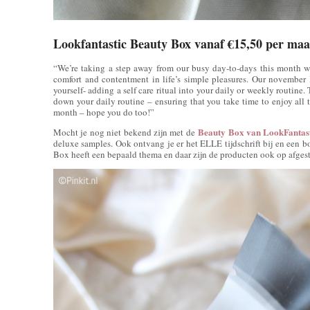
Lookfantastic Beauty Box vanaf €15,50 per ma
“We’re taking a step away from our busy day-to-days this month wi
comfort and contentment in life’s simple pleasures. Our november
yourself- adding a self care ritual into your daily or weekly routine.
down your daily routine – ensuring that you take time to enjoy all th
month – hope you do too!”
Beauty Box van LookFantas
Mocht je nog niet bekend zijn met de
deluxe samples. Ook ontvang je er het ELLE tijdschrift bij en een b
Box heeft een bepaald thema en daar zijn de producten ook op afge