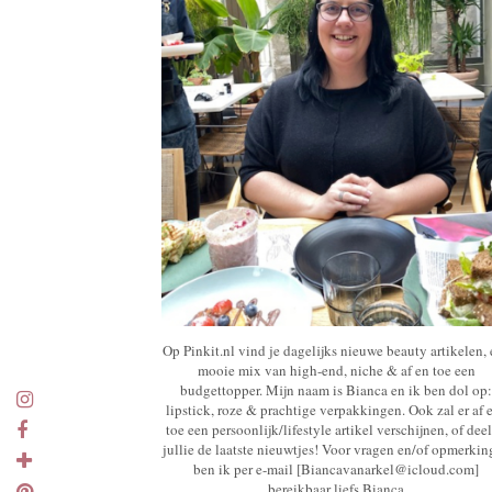
Op Pinkit.nl vind je dagelijks nieuwe beauty artikelen,
mooie mix van high-end, niche & af en toe een
budgettopper. Mijn naam is Bianca en ik ben dol op:
lipstick, roze & prachtige verpakkingen. Ook zal er af 
toe een persoonlijk/lifestyle artikel verschijnen, of deel
jullie de laatste nieuwtjes! Voor vragen en/of opmerki
ben ik per e-mail [Biancavanarkel@icloud.com]
bereikbaar liefs Bianca