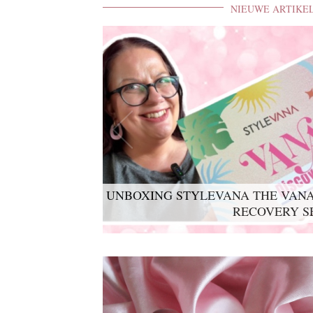
NIEUWE ARTIKE
UNBOXING STYLEVANA THE VANA
LYKO LOVABLES THE BDAY K
RECOVERY S