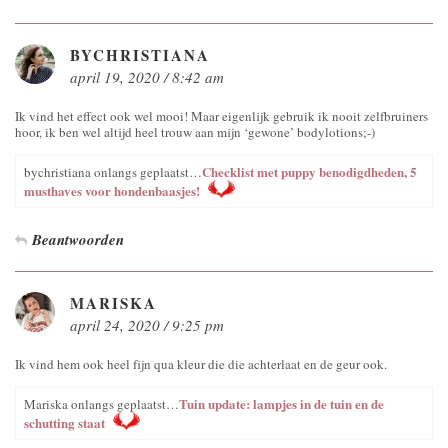
BYCHRISTIANA
april 19, 2020 / 8:42 am
Ik vind het effect ook wel mooi! Maar eigenlijk gebruik ik nooit zelfbruiners
hoor, ik ben wel altijd heel trouw aan mijn ‘gewone’ bodylotions;-)
Checklist met puppy benodigdheden, 5
bychristiana onlangs geplaatst…
musthaves voor hondenbaasjes!
Beantwoorden
MARISKA
april 24, 2020 / 9:25 pm
Ik vind hem ook heel fijn qua kleur die die achterlaat en de geur ook.
Tuin update: lampjes in de tuin en de
Mariska onlangs geplaatst…
schutting staat