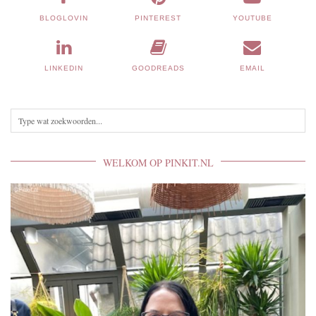
BLOGLOVIN
PINTEREST
YOUTUBE
LINKEDIN
GOODREADS
EMAIL
WELKOM OP PINKIT.NL