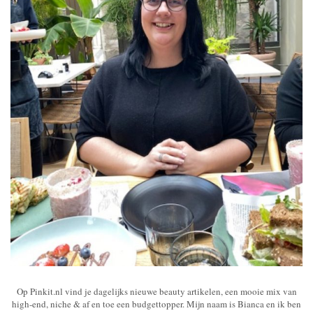
Op Pinkit.nl vind je dagelijks nieuwe beauty artikelen, een mooie mix van
high-end, niche & af en toe een budgettopper. Mijn naam is Bianca en ik ben