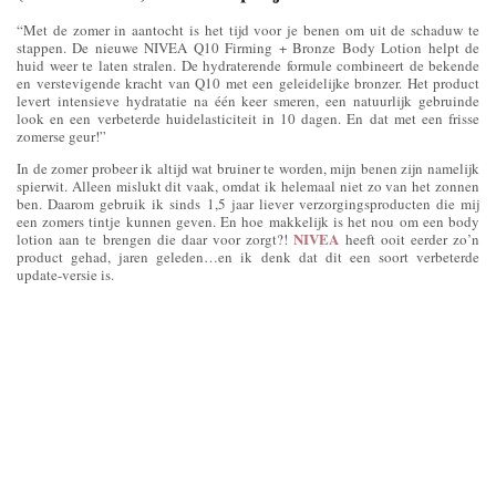
“Met de zomer in aantocht is het tijd voor je benen om uit de schaduw te
stappen. De nieuwe NIVEA Q10 Firming + Bronze Body Lotion helpt de
huid weer te laten stralen. De hydraterende formule combineert de bekende
en verstevigende kracht van Q10 met een geleidelijke bronzer. Het product
levert intensieve hydratatie na één keer smeren, een natuurlijk gebruinde
look en een verbeterde huidelasticiteit in 10 dagen. En dat met een frisse
zomerse geur!”
In de zomer probeer ik altijd wat bruiner te worden, mijn benen zijn namelijk
spierwit. Alleen mislukt dit vaak, omdat ik helemaal niet zo van het zonnen
ben. Daarom gebruik ik sinds 1,5 jaar liever verzorgingsproducten die mij
een zomers tintje kunnen geven. En hoe makkelijk is het nou om een body
NIVEA
lotion aan te brengen die daar voor zorgt?!
heeft ooit eerder zo’n
product gehad, jaren geleden…en ik denk dat dit een soort verbeterde
update-versie is.