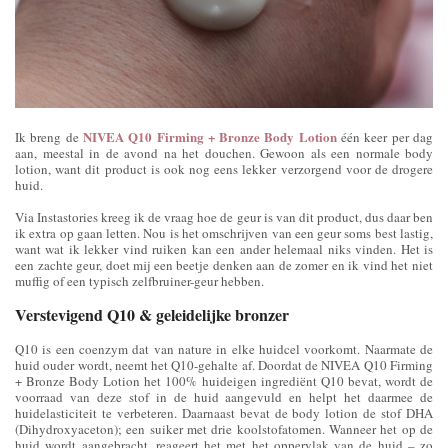
NIVEA Q10 Firming + Bronze Body Lotion
Ik breng de
één keer per dag
aan, meestal in de avond na het douchen. Gewoon als een normale body
lotion, want dit product is ook nog eens lekker verzorgend voor de drogere
huid.
Via Instastories kreeg ik de vraag hoe de geur is van dit product, dus daar ben
ik extra op gaan letten. Nou is het omschrijven van een geur soms best lastig,
want wat ik lekker vind ruiken kan een ander helemaal niks vinden. Het is
een zachte geur, doet mij een beetje denken aan de zomer en ik vind het niet
muffig of een typisch zelfbruiner-geur hebben.
Verstevigend Q10 & geleidelijke bronzer
Q10 is een coenzym dat van nature in elke huidcel voorkomt. Naarmate de
huid ouder wordt, neemt het Q10-gehalte af. Doordat de NIVEA Q10 Firming
+ Bronze Body Lotion het 100% huideigen ingrediënt Q10 bevat, wordt de
voorraad van deze stof in de huid aangevuld en helpt het daarmee de
huidelasticiteit te verbeteren. Daarnaast bevat de body lotion de stof DHA
(Dihydroxyaceton); een suiker met drie koolstofatomen. Wanneer het op de
huid wordt aangebracht, reageert het met het oppervlak van de huid – zo