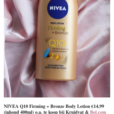
NIVEA Q10 Firming + Bronze Body Lotion €14,99
(inhoud 400ml) o.a. te koop bij Kruidvat &
Bol.com