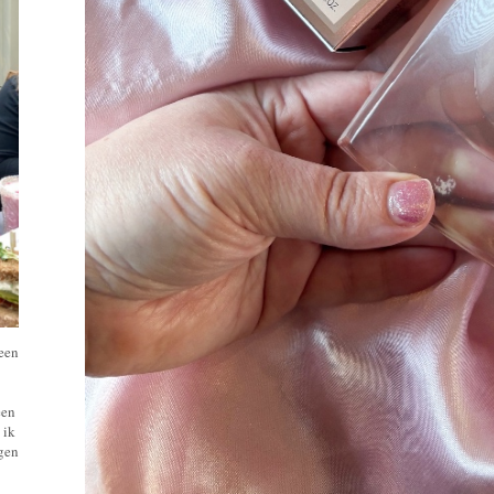
 een
een
 ik
ngen