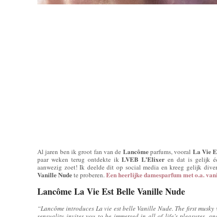
Lancôme
La Vie E
Al jaren ben ik groot fan van de
parfums, vooral
LVEB L’Elixer
paar weken terug ontdekte ik
en dat is gelijk 
aanwezig zoet! Ik deelde dit op social media en kreeg gelijk dive
Vanille Nude
Een heerlijke damesparfum met o.a. vani
te proberen.
Lancôme La Vie Est Belle Vanille Nude
“Lancôme introduces La vie est belle Vanille Nude. The first musk
sensuality invites you to be immersed in all of life’s pleasures, a