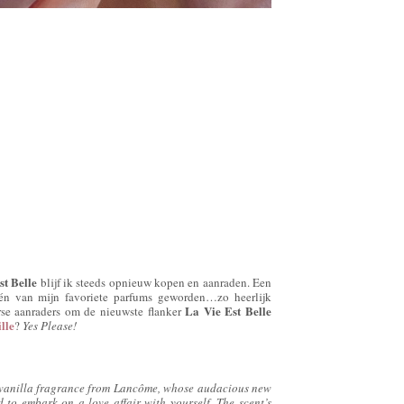
st Belle
blijf ik steeds opnieuw kopen en aanraden. Een
één van mijn favoriete parfums geworden…zo heerlijk
La Vie Est Belle
rse aanraders om de nieuwste flanker
lle
?
Yes Please!
y vanilla fragrance from Lancôme, whose audacious new
nd to embark on a love affair with yourself. The scent’s