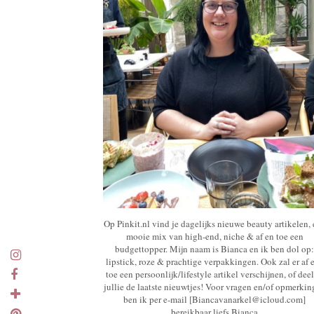
Op Pinkit.nl vind je dagelijks nieuwe beauty artikelen,
mooie mix van high-end, niche & af en toe een
budgettopper. Mijn naam is Bianca en ik ben dol op:
lipstick, roze & prachtige verpakkingen. Ook zal er af 
toe een persoonlijk/lifestyle artikel verschijnen, of deel
jullie de laatste nieuwtjes! Voor vragen en/of opmerki
ben ik per e-mail [Biancavanarkel@icloud.com]
bereikbaar liefs Bianca