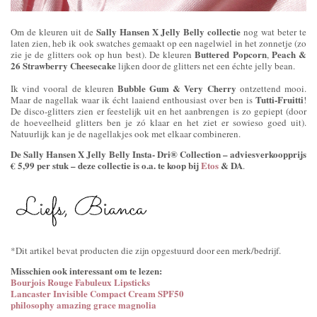
Sally Hansen X Jelly Belly collectie
Om de kleuren uit de
nog wat beter te
laten zien, heb ik ook swatches gemaakt op een nagelwiel in het zonnetje (zo
Buttered Popcorn
Peach &
zie je de glitters ook op hun best). De kleuren
,
26 Strawberry Cheesecake
lijken door de glitters net een échte jelly bean.
Bubble Gum & Very Cherry
Ik vind vooral de kleuren
ontzettend mooi.
Tutti-Fruitti
Maar de nagellak waar ik écht laaiend enthousiast over ben is
!
De disco-glitters zien er feestelijk uit en het aanbrengen is zo gepiept (door
de hoeveelheid glitters ben je zó klaar en het ziet er sowieso goed uit).
Natuurlijk kan je de nagellakjes ook met elkaar combineren.
De Sally Hansen X Jelly Belly Insta- Dri® Collection – adviesverkoopprijs
€ 5,99 per stuk – deze collectie is o.a. te koop bij
Etos
& DA
.
*Dit artikel bevat producten die zijn opgestuurd door een merk/bedrijf.
Misschien ook interessant om te lezen:
Bourjois Rouge Fabuleux Lipsticks
Lancaster Invisible Compact Cream SPF50
philosophy amazing grace magnolia