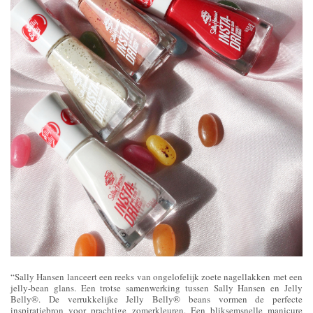
“Sally Hansen lanceert een reeks van ongelofelijk zoete nagellakken met een
jelly-bean glans. Een trotse samenwerking tussen Sally Hansen en Jelly
Belly®. De verrukkelijke Jelly Belly® beans vormen de perfecte
inspiratiebron voor prachtige zomerkleuren. Een bliksemsnelle manicure