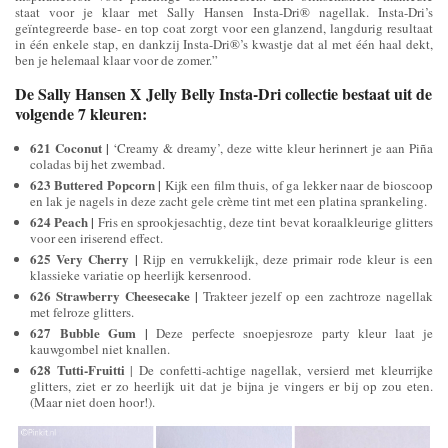
staat voor je klaar met Sally Hansen Insta-Dri® nagellak. Insta-Dri’s
geïntegreerde base- en top coat zorgt voor een glanzend, langdurig resultaat
in één enkele stap, en dankzij Insta-Dri®’s kwastje dat al met één haal dekt,
ben je helemaal klaar voor de zomer.”
De Sally Hansen X Jelly Belly Insta-Dri collectie bestaat uit de
volgende 7 kleuren:
621 Coconut
|
‘Creamy & dreamy’, deze witte kleur herinnert je aan Piña
coladas bij het zwembad.
623 Buttered Popcorn |
Kijk een film thuis, of ga lekker naar de bioscoop
en lak je nagels in deze zacht gele crème tint met een platina sprankeling.
624 Peach |
Fris en sprookjesachtig, deze tint bevat koraalkleurige glitters
voor een iriserend effect.
625 Very Cherry |
Rijp en verrukkelijk, deze primair rode kleur is een
klassieke variatie op heerlijk kersenrood.
626 Strawberry Cheesecake |
Trakteer jezelf op een zachtroze nagellak
met felroze glitters.
627 Bubble Gum
|
Deze perfecte snoepjesroze party kleur laat je
kauwgombel niet knallen.
628 Tutti-Fruitti
| De confetti-achtige nagellak, versierd met kleurrijke
glitters, ziet er zo heerlijk uit dat je bijna je vingers er bij op zou eten.
(Maar niet doen hoor!).