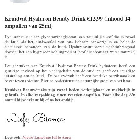
Kruidvat Hyaluron Beauty Drink €12,99 (inhoud 14
ampullen van 25ml)
Hyaluronzuur is een glycosaminoglycaan: een natuurlijke stof die in zowel
de huid als het bindweefsel van ons lichaam aanwezig is en helpt de
elasticiteit behouden van de huid. Hyaluronzuur werkt vochtinbrengend
doordat het een hygroscopisch ingrediënt (stof die spontaan water aantrekt)
is.
Het gebruiken van Kruidvat Hyaluron Beauty Drink hydrateert, heeft een
gunstige invloed op het vochtgehalte van de huid en geeft een jeugdige
uitstraling aan de huid. De beautydrink heeft een heerlijke perziksmaak en
bevat tevens biotine. Biotine ondersteunt de natuurlijke groei van het haar.
Kruidvat Beautydrinks zijn vanaf heden verkrijgbaar en makkelijk in
gebruik. In elke verpakking zitten veertien ampullen. Voor elke dag één
ampul bij voorkeur bij of na het ontbijt.
Lees ook:
Nieuw Lancôme Idôle Aura