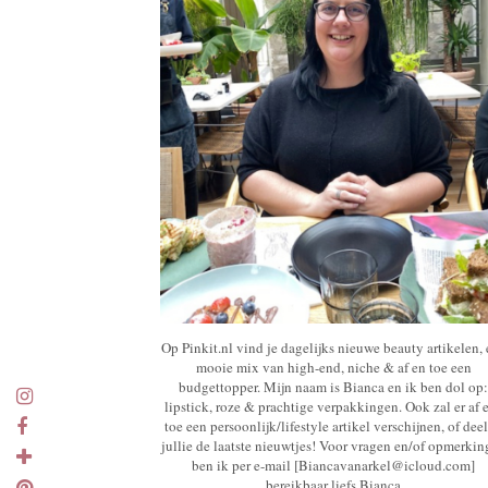
Op Pinkit.nl vind je dagelijks nieuwe beauty artikelen,
mooie mix van high-end, niche & af en toe een
budgettopper. Mijn naam is Bianca en ik ben dol op:
lipstick, roze & prachtige verpakkingen. Ook zal er af 
toe een persoonlijk/lifestyle artikel verschijnen, of deel
jullie de laatste nieuwtjes! Voor vragen en/of opmerki
ben ik per e-mail [Biancavanarkel@icloud.com]
bereikbaar liefs Bianca