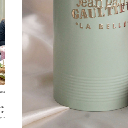
 een
een
 ik
ngen