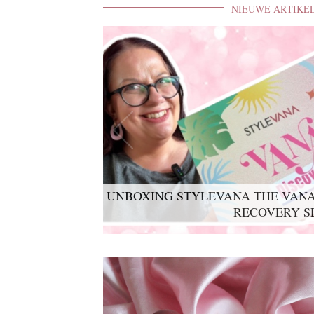
NIEUWE ARTIKE
UNBOXING STYLEVANA THE VANA
LYKO LOVABLES THE BDAY K
RECOVERY S