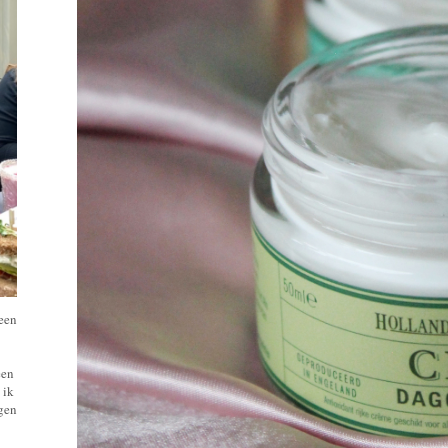
 een
een
 ik
ngen