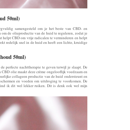
ud 50ml)
orgvuldig samengesteld om je het beste van CBD- en
om de olieproductie van de huid te reguleren, zodat je
ant helpt CBD om vrije radicalen te verminderen en helpt
kt redelijk snel in de huid en heeft een lichte, kruidige
nhoud 50ml)
 perfecte nachttherapie te geven terwijl je slaapt. De
 en CBD olie maakt deze crème ongelooflijk voedzaam en
uurlijke collageen productie van de huid ondersteunt en
d beschermen en voeden om uitdroging te voorkomen. De
ind ik dit wel lekker ruiken. Dit is denk ook wel mijn