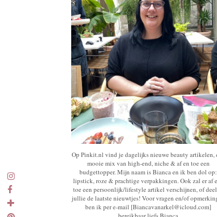
Op Pinkit.nl vind je dagelijks nieuwe beauty artikelen,
mooie mix van high-end, niche & af en toe een
budgettopper. Mijn naam is Bianca en ik ben dol op:
lipstick, roze & prachtige verpakkingen. Ook zal er af 
toe een persoonlijk/lifestyle artikel verschijnen, of deel
jullie de laatste nieuwtjes! Voor vragen en/of opmerki
ben ik per e-mail [Biancavanarkel@icloud.com]
bereikbaar liefs Bianca