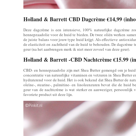
Holland & Barrett CBD Dagcrème €14,99 (inho
Deze dagcrème is een intensieve, 100% natuurlijke dagcrème z
hennepzaadolie voor de huid te bieden. De twee oliën werken samen 
de juiste balans voor jouw type huid krijgt. Als effectieve antioxid
de elasticiteit en zachtheid van de huid te behouden. De dagcrème tre
geur (na het aanbrengen merk ik niet meer zoveel van deze geur).
Holland & Barrett -CBD Nachtcrème €15.99 (i
CBD- en hennepzaadolie zijn met Shea Butter gemengd om je huid de
concentratie van natuurlijke vitaminen en vetzuren in Shea Butter
hydraterend voor de huid. Het is ook bekend dat Shea Butter de nat
oleïne-, stearine-, palmitine- en linoleenzuren bevat die de hui
geur van de nachtcrème is wat sterker en aanweziger, persoonlijk v
favoriete product uit deze lijn.