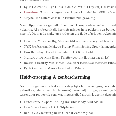
Kylie Cosmetics High Gloss in de kleuren 001 Crystal, 100 Posie
Lancôme
L’Absolu Rouge Cream Lipstick in de kleur 008 La Vie 
Maybelline Lifter Gloss (alle kleuren zijn geweldig)
Naast lipproducten gebruik ik natuurlijk nog andere make-up pro
vakantie. Al probeer ik dit keer iets minder in te pakken, ben benieuw
mee…). Dit zijn de make-up producten die ik de afgelopen weken ni
Lancôme Monsieur Big Mascara (dit is al jaren een groot favoriet 
NYX Professional Makeup Plump Finish Setting Spray (al meerder
Dior Backstage Face Glow Palette 004 Rose Gold
Sigma Cor-De-Rosa Blush Palette (gebruik ik bijna dagelijks)
Bourjois Healthy Mix Tinted Beautifier (serieus al meerdere tubes 
Kylie Cosmetics Mauve Eyeshadow Palette
Huidverzorging & zonbescherming
Natuurlijk gebruik en test ik ook dagelijks huidverzorging en zonbe
gebruiken, niet alleen in de zomer). Voor mijn droge, gevoelige h
tussendoor probeer ik eens wat nieuws uit. Natuurlijk deel ik deze n
Lancaster Sun Sport Cooling Invisible Body Mist SPF30
Lancôme Rénergie H.C.F. Triple Serum
Banila Co Cleansing Balm Clean it Zero Original