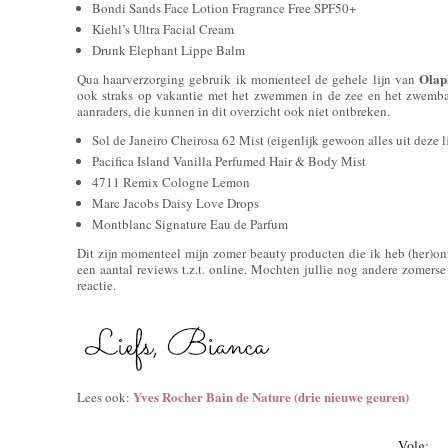
Bondi Sands Face Lotion Fragrance Free SPF50+
Kiehl’s Ultra Facial Cream
Drunk Elephant Lippe Balm
Olap
Qua haarverzorging gebruik ik momenteel de gehele lijn van
ook straks op vakantie met het zwemmen in de zee en het zwemba
aanraders, die kunnen in dit overzicht ook niet ontbreken.
Sol de Janeiro Cheirosa 62 Mist (eigenlijk gewoon alles uit deze l
Pacifica Island Vanilla Perfumed Hair & Body Mist
4711 Remix Cologne Lemon
Marc Jacobs Daisy Love Drops
Montblanc Signature Eau de Parfum
Dit zijn momenteel mijn zomer beauty producten die ik heb (her)on
een aantal reviews t.z.t. online. Mochten jullie nog andere zomerse
reactie.
Yves Rocher Bain de Nature (drie nieuwe geuren)
Lees ook:
Volg: