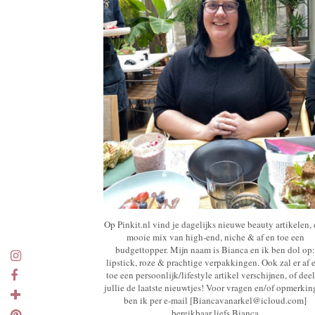
Op Pinkit.nl vind je dagelijks nieuwe beauty artikelen,
mooie mix van high-end, niche & af en toe een
budgettopper. Mijn naam is Bianca en ik ben dol op:
lipstick, roze & prachtige verpakkingen. Ook zal er af 
toe een persoonlijk/lifestyle artikel verschijnen, of deel
jullie de laatste nieuwtjes! Voor vragen en/of opmerki
ben ik per e-mail [Biancavanarkel@icloud.com]
bereikbaar liefs Bianca