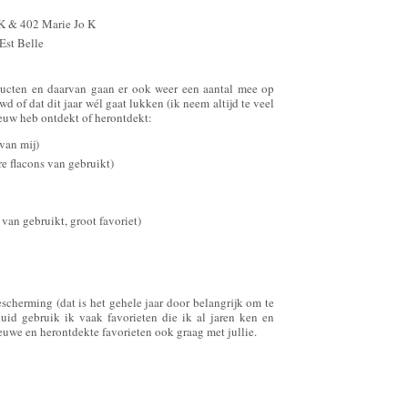
 K & 402 Marie Jo K
Est Belle
ducten en daarvan gaan er ook weer een aantal mee op
d of dat dit jaar wél gaat lukken (ik neem altijd te veel
euw heb ontdekt of herontdekt:
van mij)
e flacons van gebruikt)
van gebruikt, groot favoriet)
scherming (dat is het gehele jaar door belangrijk om te
uid gebruik ik vaak favorieten die ik al jaren ken en
ieuwe en herontdekte favorieten ook graag met jullie.