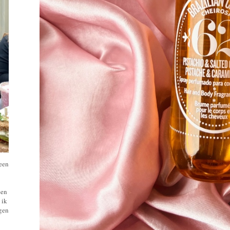
 een
een
 ik
ngen