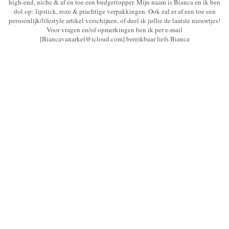
high-end, niche & af en toe een budgettopper. Mijn naam is Bianca en ik ben
dol op: lipstick, roze & prachtige verpakkingen. Ook zal er af een toe een
persoonlijk/lifestyle artikel verschijnen, of deel ik jullie de laatste nieuwtjes!
Voor vragen en/of opmerkingen ben ik per e-mail
[Biancavanarkel@icloud.com] bereikbaar liefs Bianca