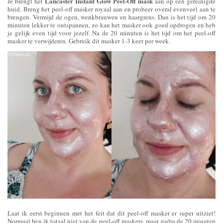
Lancaster Instant Glow Peel-Off mask
Je brengt het
aan op een gereinigde
huid. Breng het peel-off masker royaal aan en probeer overal evenveel aan te
brengen. Vermijd de ogen, wenkbrauwen en haargrens. Dan is het tijd om 20
minuten lekker te ontspannen, zo kan het masker ook goed opdrogen en heb
je gelijk even tijd voor jezelf. Na de 20 minuten is het tijd om het peel-off
masker te verwijderen. Gebruik dit masker 1-3 keer per week.
Laat ik eerst beginnen met het feit dat dit peel-off masker er super uitziet!
Normaal ben ik totaal niet van de peel-off maskers, maar zodra de 20 minuten