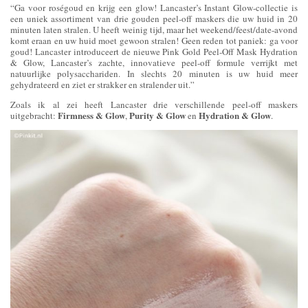
“Ga voor roségoud en krijg een glow! Lancaster’s Instant Glow-collectie is
een uniek assortiment van drie gouden peel-off maskers die uw huid in 20
minuten laten stralen. U heeft weinig tijd, maar het weekend/feest/date-avond
komt eraan en uw huid moet gewoon stralen! Geen reden tot paniek: ga voor
goud! Lancaster introduceert de nieuwe Pink Gold Peel-Off Mask Hydration
& Glow, Lancaster’s zachte, innovatieve peel-off formule verrijkt met
natuurlijke polysacchariden. In slechts 20 minuten is uw huid meer
gehydrateerd en ziet er strakker en stralender uit.”
Zoals ik al zei heeft Lancaster drie verschillende peel-off maskers
Firmness & Glow
Purity & Glow
Hydration & Glow
uitgebracht:
,
en
.