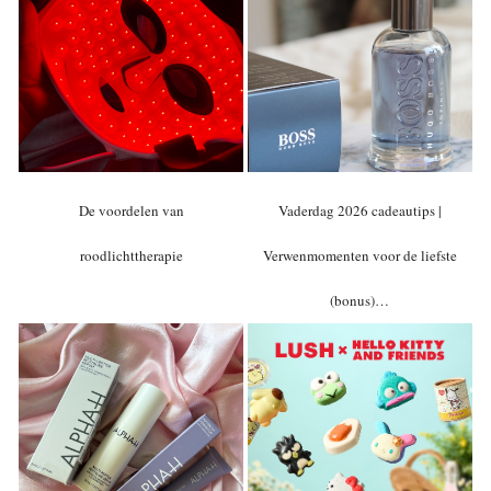
De voordelen van
Vaderdag 2026 cadeautips |
roodlichttherapie
Verwenmomenten voor de liefste
(bonus)…