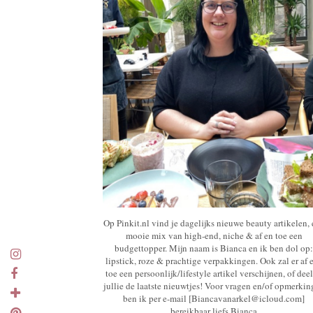
Op Pinkit.nl vind je dagelijks nieuwe beauty artikelen,
mooie mix van high-end, niche & af en toe een
budgettopper. Mijn naam is Bianca en ik ben dol op:
lipstick, roze & prachtige verpakkingen. Ook zal er af 
toe een persoonlijk/lifestyle artikel verschijnen, of deel
jullie de laatste nieuwtjes! Voor vragen en/of opmerki
ben ik per e-mail [Biancavanarkel@icloud.com]
bereikbaar liefs Bianca