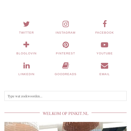
TWITTER
INSTAGRAM
FACEBOOK
BLOGLOVIN
PINTEREST
YOUTUBE
LINKEDIN
GOODREADS
EMAIL
WELKOM OP PINKIT.NL