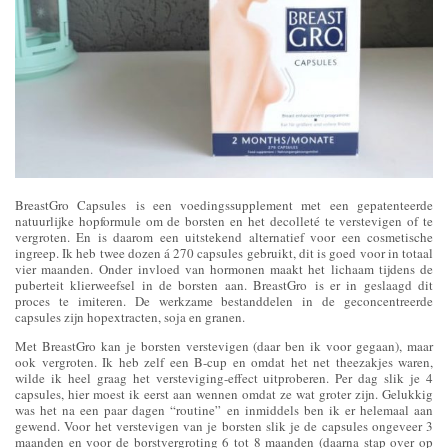
BreastGro Capsules is een voedingssupplement met een gepatenteerde
natuurlijke hopformule om de borsten en het decolleté te verstevigen of te
vergroten. En is daarom een uitstekend alternatief voor een cosmetische
ingreep. Ik heb twee dozen á 270 capsules gebruikt, dit is goed voor in totaal
vier maanden. Onder invloed van hormonen maakt het lichaam tijdens de
puberteit klierweefsel in de borsten aan. BreastGro
is er in geslaagd dit
proces te imiteren. De werkzame bestanddelen in de geconcentreerde
capsules zijn hopextracten, soja en granen.
Met BreastGro kan je borsten verstevigen (daar ben ik voor gegaan), maar
ook vergroten. Ik heb zelf een B-cup en omdat het net theezakjes waren,
wilde ik heel graag het versteviging-effect uitproberen. Per dag slik je 4
capsules, hier moest ik eerst aan wennen omdat ze wat groter zijn. Gelukkig
was het na een paar dagen “routine” en inmiddels ben ik er helemaal aan
gewend. Voor het verstevigen van je borsten slik je de capsules ongeveer 3
maanden en voor de borstvergroting 6 tot 8 maanden (daarna stap over op