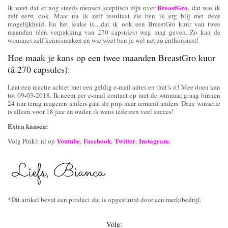
BreastGro
Ik weet dat er nog steeds mensen sceptisch zijn over
, dat was ik
zelf eerst ook. Maar nu ik zelf resultaat zie ben ik erg blij met deze
mogelijkheid. En het leuke is…dat ik ook een BreastGro kuur van twee
maanden (één verpakking van 270 capsules) weg mag geven. Zo kan de
winnares zelf kennismaken en wie weet ben je wel net zo enthousiast!
Hoe maak je kans op een twee maanden BreastGro kuur
(á 270 capsules):
Laat een reactie achter met een geldig e-mail adres en that’s it! Mee doen kan
tot 09-03-2018. Ik neem per e-mail contact op met de winnaar, graag binnen
24 uur terug reageren anders gaat de prijs naar iemand anders. Deze winactie
is alleen voor 18 jaar en ouder, ik wens iedereen veel succes!
Extra kansen:
Youtube
Facebook
Twitter
Instagram
Volg Pinkit.nl op
,
,
,
.
*Dit artikel bevat een product dat is opgestuurd door een merk/bedrijf.
Volg: