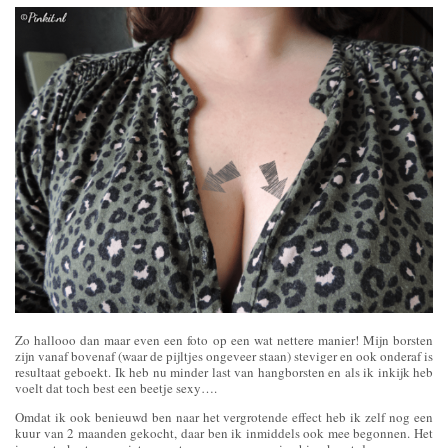
Zo hallooo dan maar even een foto op een wat nettere manier! Mijn borsten
zijn vanaf bovenaf (waar de pijltjes ongeveer staan) steviger en ook onderaf is
resultaat geboekt. Ik heb nu minder last van hangborsten en als ik inkijk heb
voelt dat toch best een beetje sexy….
Omdat ik ook benieuwd ben naar het vergrotende effect heb ik zelf nog een
kuur van 2 maanden gekocht, daar ben ik inmiddels ook mee begonnen. Het