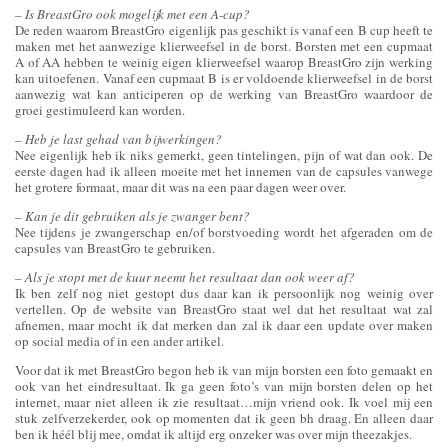
– Is BreastGro ook mogelijk met een A-cup?
De reden waarom BreastGro eigenlijk pas geschikt is vanaf een B cup heeft te
maken met het aanwezige klierweefsel in de borst. Borsten met een cupmaat
A of AA hebben te weinig eigen klierweefsel waarop BreastGro zijn werking
kan uitoefenen. Vanaf een cupmaat B is er voldoende klierweefsel in de borst
aanwezig wat kan anticiperen op de werking van BreastGro waardoor de
groei gestimuleerd kan worden.
– Heb je last gehad van bijwerkingen?
Nee eigenlijk heb ik niks gemerkt, geen tintelingen, pijn of wat dan ook. De
eerste dagen had ik alleen moeite met het innemen van de capsules vanwege
het grotere formaat, maar dit was na een paar dagen weer over.
– Kan je dit gebruiken als je zwanger bent?
Nee tijdens je zwangerschap en/of borstvoeding wordt het afgeraden om de
capsules van BreastGro te gebruiken.
– Als je stopt met de kuur neemt het resultaat dan ook weer af?
Ik ben zelf nog niet gestopt dus daar kan ik persoonlijk nog weinig over
vertellen. Op de website van BreastGro staat wel dat het resultaat wat zal
afnemen, maar mocht ik dat merken dan zal ik daar een update over maken
op social media of in een ander artikel.
Voor dat ik met BreastGro begon heb ik van mijn borsten een foto gemaakt en
ook van het eindresultaat. Ik ga geen foto’s van mijn borsten delen op het
internet, maar niet alleen ik zie resultaat…mijn vriend ook. Ik voel mij een
stuk zelfverzekerder, ook op momenten dat ik geen bh draag. En alleen daar
ben ik héél blij mee, omdat ik altijd erg onzeker was over mijn theezakjes.