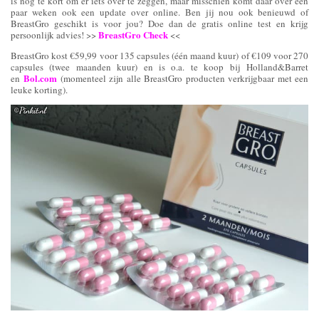
is nog te kort om er iets over te zeggen, maar misschien komt daar over een
paar weken ook een update over online. Ben jij nou ook benieuwd of
BreastGro geschikt is voor jou? Doe dan de gratis online test en krijg
BreastGro Check
persoonlijk advies! >>
<<
BreastGro kost €59,99 voor 135 capsules (één maand kuur) of €109 voor 270
capsules (twee maanden kuur) en is o.a. te koop bij Holland&Barret
Bol.com
en
(momenteel zijn alle BreastGro producten verkrijgbaar met een
leuke korting).