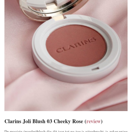
Clarins Joli Blush 03 Cheeky Rose (
review
)
De mooiste (poeder)blush die dit jaar tot nu toe is uitgebracht, is zeker enige