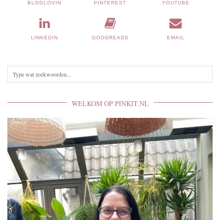
BLOGLOVIN
PINTEREST
YOUTUBE
LINKEDIN
GOODREADS
EMAIL
WELKOM OP PINKIT.NL