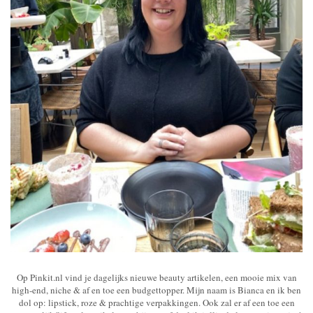
Op Pinkit.nl vind je dagelijks nieuwe beauty artikelen, een mooie mix van
high-end, niche & af en toe een budgettopper. Mijn naam is Bianca en ik ben
dol op: lipstick, roze & prachtige verpakkingen. Ook zal er af een toe een