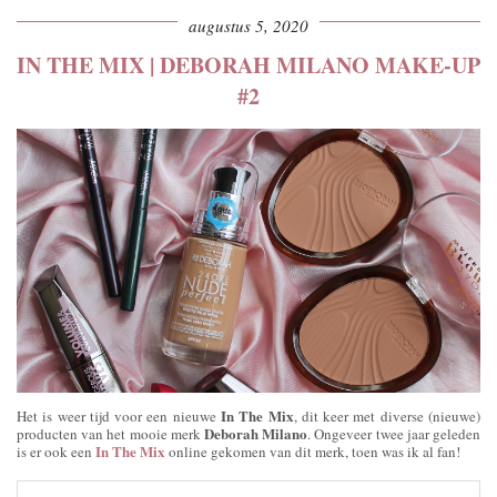
augustus 5, 2020
IN THE MIX | DEBORAH MILANO MAKE-UP
#2
In The Mix
Het is weer tijd voor een nieuwe
, dit keer met diverse (nieuwe)
Deborah Milano
producten van het mooie merk
. Ongeveer twee jaar geleden
In The Mix
is er ook een
online gekomen van dit merk, toen was ik al fan!