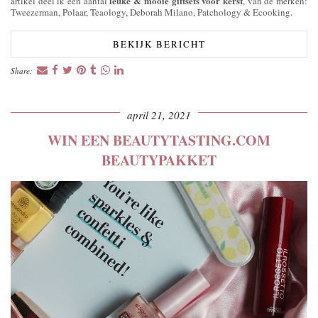
leuke & mooie giftsets voor kerst
artikel deel ik een aantal
, van de merken:
Tweezerman, Polaar, Teaology, Deborah Milano, Patchology & Ecooking.
BEKIJK BERICHT
Share:
april 21, 2021
WIN EEN BEAUTYTASTING.COM
BEAUTYPAKKET