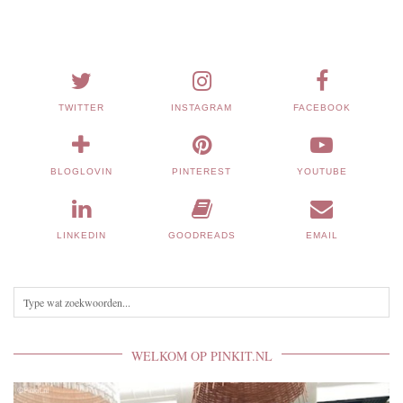
TWITTER
INSTAGRAM
FACEBOOK
BLOGLOVIN
PINTEREST
YOUTUBE
LINKEDIN
GOODREADS
EMAIL
WELKOM OP PINKIT.NL