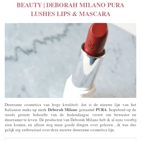
BEAUTY | DEBORAH MILANO PURA
LUSHES LIPS & MASCARA
Duurzame cosmetica van hoge kwaliteit: dat is de nieuwe lijn van het
Deborah Milano
PURA
Italiaanse make up merk
genaamd
. Inspelend op de
steeds grotere behoefte van de hedendaagse vrouw om bewuster en
duurzamer te leven. De producten van Deborah Milano heb ik al eens voorbij
zien komen, en alleen nog maar goede dingen over gelezen…ik was dus
gelijk erg enthousiast over deze nieuwe duurzame cosmetica lijn.