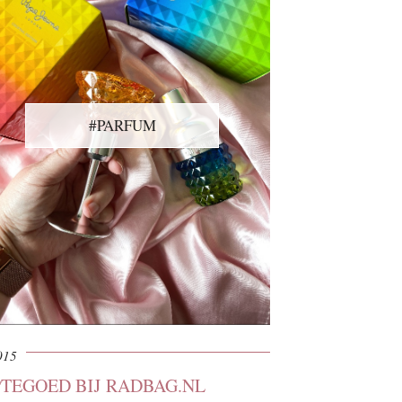
#PARFUM
015
PTEGOED BIJ RADBAG.NL