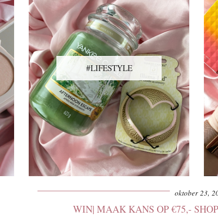
#LIFESTYLE
oktober 23, 2
WIN| MAAK KANS OP €75,- SHO