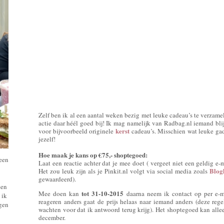
Zelf ben ik al een aantal weken bezig met leuke cadeau’s te verza
actie daar héél goed bij! Ik mag namelijk van Radbag.nl iemand bli
kerst
voor bijvoorbeeld originele
cadeau’s. Misschien wat leuke gad
jezelf!
Hoe maak je kans op €75,- shoptegoed:
 een
Laat een reactie achter dat je mee doet ( vergeet niet een geldig e-ma
Blog
Het zou leuk zijn als je Pinkit.nl volgt via social media zoals
gewaardeerd).
een
tot 31-10-2015
Mee doen kan
daarna neem ik contact op per e-m
 ik
reageren anders gaat de prijs helaas naar iemand anders (deze reg
ngen
wachten voor dat ik antwoord terug krijg). Het shoptegoed kan allee
december.