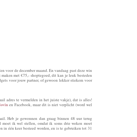
melen voor de december maand. En vandaag past deze win
j maken met €75,- shoptegoed, dit kan je leuk besteden
gets voor jouw partner, of gewoon lekker stiekem voor
il adres te vermelden in het juiste vakje), dat is alles!
lovin
en Facebook, maar dit is niet verplicht (word wel
ail. Heb je gewonnen dan graag binnen 48 uur terug
el moet ik wel stellen, omdat ik soms drie weken moet
n in één keer besteed worden, en is te gebruiken tot 31