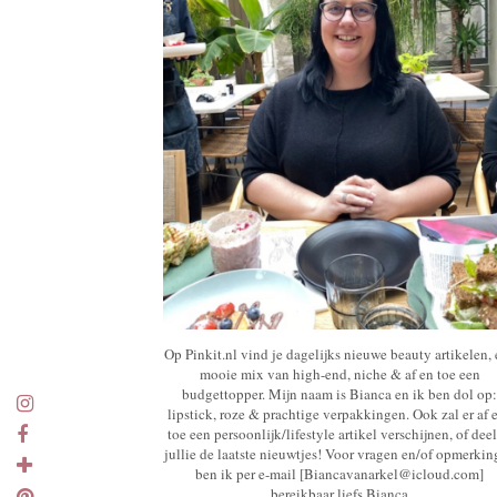
Op Pinkit.nl vind je dagelijks nieuwe beauty artikelen,
mooie mix van high-end, niche & af en toe een
budgettopper. Mijn naam is Bianca en ik ben dol op:
lipstick, roze & prachtige verpakkingen. Ook zal er af 
toe een persoonlijk/lifestyle artikel verschijnen, of deel
jullie de laatste nieuwtjes! Voor vragen en/of opmerki
ben ik per e-mail [Biancavanarkel@icloud.com]
bereikbaar liefs Bianca