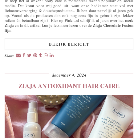
Ik roep het al weken: body care is momenteel razend populair op social
media. Dat komt voor mij goed uit, want onze badkamer staat vol met
lichaamsverzorging & doucheproducten…Ik ben daar namelijk al jaren gek
op. Vooral als de producten dan ook nog eens fijn in gebruik zijn, lekker
ruiken én betaalbaar zijn?! Hier op Pinkit.nl schrijf ik al jaren over het merk
Ziaja
Ziaja Chocolate Fusion
en in dit artikel kun je iets meer lezen over de
lijn
.
BEKIJK BERICHT
Share:
december 4, 2024
ZIAJA ANTIOXIDANT HAIR CAIRE