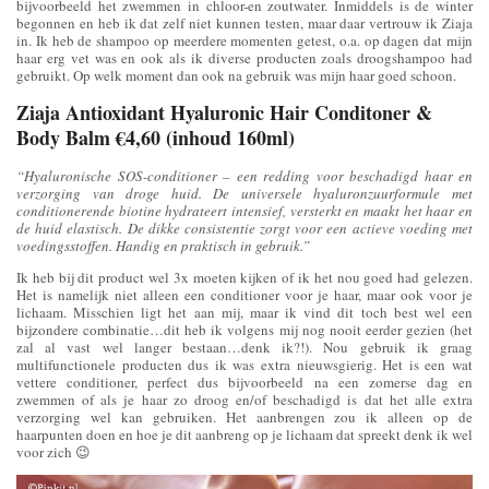
bijvoorbeeld het zwemmen in chloor-en zoutwater. Inmiddels is de winter
begonnen en heb ik dat zelf niet kunnen testen, maar daar vertrouw ik Ziaja
in. Ik heb de shampoo op meerdere momenten getest, o.a. op dagen dat mijn
haar erg vet was en ook als ik diverse producten zoals droogshampoo had
gebruikt. Op welk moment dan ook na gebruik was mijn haar goed schoon.
Ziaja Antioxidant Hyaluronic Hair Conditoner &
Body Balm €4,60 (inhoud 160ml)
“Hyaluronische SOS-conditioner – een redding voor beschadigd haar en
verzorging van droge huid. De universele hyaluronzuurformule met
conditionerende biotine hydrateert intensief, versterkt en maakt het haar en
de huid elastisch. De dikke consistentie zorgt voor een actieve voeding met
voedingsstoffen. Handig en praktisch in gebruik.”
Ik heb bij dit product wel 3x moeten kijken of ik het nou goed had gelezen.
Het is namelijk niet alleen een conditioner voor je haar, maar ook voor je
lichaam. Misschien ligt het aan mij, maar ik vind dit toch best wel een
bijzondere combinatie…dit heb ik volgens mij nog nooit eerder gezien (het
zal al vast wel langer bestaan…denk ik?!). Nou gebruik ik graag
multifunctionele producten dus ik was extra nieuwsgierig. Het is een wat
vettere conditioner, perfect dus bijvoorbeeld na een zomerse dag en
zwemmen of als je haar zo droog en/of beschadigd is dat het alle extra
verzorging wel kan gebruiken. Het aanbrengen zou ik alleen op de
haarpunten doen en hoe je dit aanbreng op je lichaam dat spreekt denk ik wel
voor zich 😉