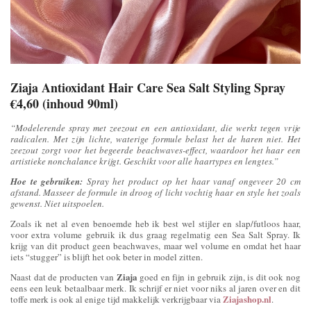
Ziaja Antioxidant Hair Care Sea Salt Styling Spray
€4,60 (inhoud 90ml)
“Modelerende spray met zeezout en een antioxidant, die werkt tegen vrije
radicalen. Met zijn lichte, waterige formule belast het de haren niet. Het
zeezout zorgt voor het begeerde beachwaves-effect, waardoor het haar een
artistieke nonchalance krijgt. Geschikt voor alle haartypes en lengtes.”
Hoe te gebruiken:
Spray het product op het haar vanaf ongeveer 20 cm
afstand. Masseer de formule in droog of licht vochtig haar en style het zoals
gewenst. Niet uitspoelen.
Zoals ik net al even benoemde heb ik best wel stijler en slap/futloos haar,
voor extra volume gebruik ik dus graag regelmatig een Sea Salt Spray. Ik
krijg van dit product geen beachwaves, maar wel volume en omdat het haar
iets “stugger” is blijft het ook beter in model zitten.
Ziaja
Naast dat de producten van
goed en fijn in gebruik zijn, is dit ook nog
eens een leuk betaalbaar merk. Ik schrijf er niet voor niks al jaren over en dit
Ziajashop.nl
toffe merk is ook al enige tijd makkelijk verkrijgbaar via
.