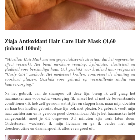
Ziaja Antioxidant Hair Care Hair Mask €4,60
(inhoud 100ml)
“Micellair Hair Mask met een gespecialiseerde structuur dat het regeneratie-
effect versterkt. Het biedt merkbare voeding, hydratatie, elasticiteit en
gladheid voor beschadigd haar. Ook geschikt voor krullend haar volgens de
“Curly Girl” methode. Het modeleert krullen, controleert de draaiing en
voorkomt pluizen. Geschikt voor gebruik op verschillende stadia van
haarverzorging.”
Na het gebruik van de shampoo uit deze lijn, breng ik zelf graag het
haarmasker aan voor extra verzorging (ik wissel het af met de bovenstaande
conditioner). Ik heb zelf gewoon wat stijler en slapper haar, maar mijn dochter
en haar bos krullen gebruikt deze lijn ook met plezier. Na gebruik voelt mijn
haar zachter aan en is gewoon goed doorkambaar. Als je het haarmasker hebt
aangebracht, moet je dit ongeveer 3-5 minuten zijn werk laten doen.
Ondertussen was/scrub ik mijn lichaam en ga ik verder met mijn
doucheroutine en daarna spoel ik alles even goed uit.