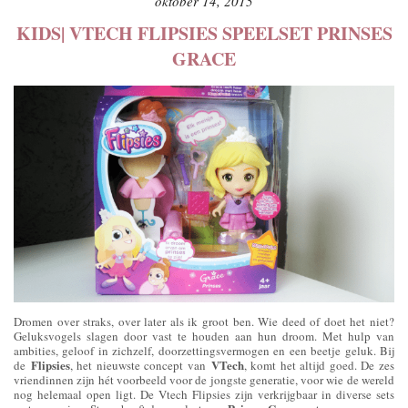
oktober 14, 2015
KIDS| VTECH FLIPSIES SPEELSET PRINSES
GRACE
Dromen over straks, over later als ik groot ben. Wie deed of doet het niet?
Geluksvogels slagen door vast te houden aan hun droom. Met hulp van
ambities, geloof in zichzelf, doorzettingsvermogen en een beetje geluk. Bij
Flipsies
VTech
de
, het nieuwste concept van
, komt het altijd goed. De zes
vriendinnen zijn hét voorbeeld voor de jongste generatie, voor wie de wereld
nog helemaal open ligt. De Vtech Flipsies zijn verkrijgbaar in diverse sets