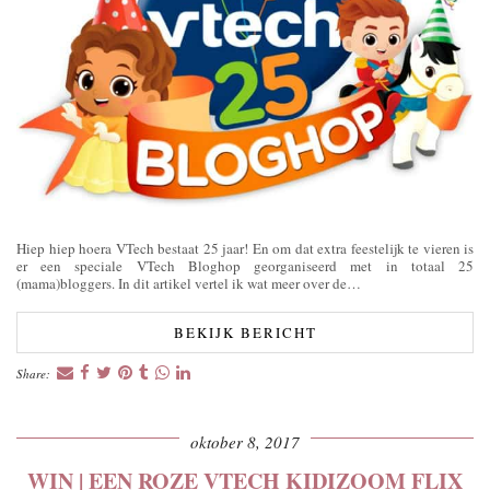
Hiep hiep hoera VTech bestaat 25 jaar! En om dat extra feestelijk te vieren is
er een speciale VTech Bloghop georganiseerd met in totaal 25
(mama)bloggers. In dit artikel vertel ik wat meer over de…
BEKIJK BERICHT
Share:
oktober 8, 2017
WIN | EEN ROZE VTECH KIDIZOOM FLIX