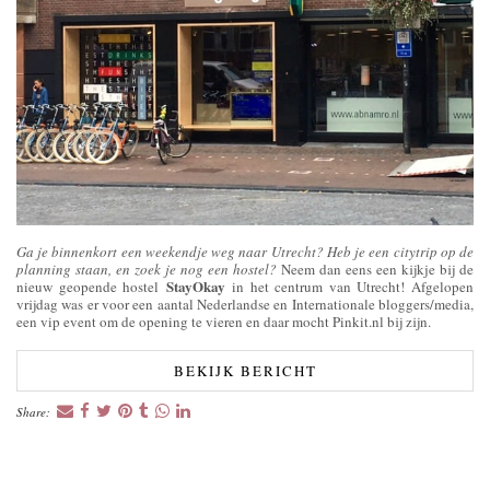
Ga je binnenkort een weekendje weg naar Utrecht? Heb je een citytrip op de
planning staan, en zoek je nog een hostel?
Neem dan eens een kijkje bij de
StayOkay
nieuw geopende hostel
in het centrum van Utrecht! Afgelopen
vrijdag was er voor een aantal Nederlandse en Internationale bloggers/media,
een vip event om de opening te vieren en daar mocht Pinkit.nl bij zijn.
BEKIJK BERICHT
Share: