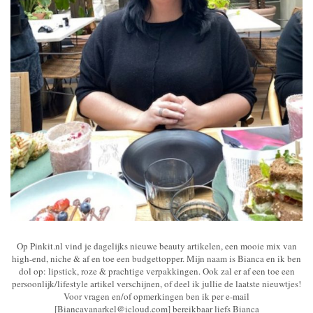
Op Pinkit.nl vind je dagelijks nieuwe beauty artikelen, een mooie mix van
high-end, niche & af en toe een budgettopper. Mijn naam is Bianca en ik ben
dol op: lipstick, roze & prachtige verpakkingen. Ook zal er af een toe een
persoonlijk/lifestyle artikel verschijnen, of deel ik jullie de laatste nieuwtjes!
Voor vragen en/of opmerkingen ben ik per e-mail
[Biancavanarkel@icloud.com] bereikbaar liefs Bianca