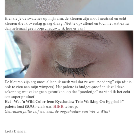
Hier zie je de swatches op mijn arm, de kleuren zijn mooi neutraal en echt
kleuren die ik overdag graag draag. Niet te opvallend en toch net wat extra
dan helemaal geen oogschaduw…ik hou er van!
De kleuren zijn erg mooi alleen ik merk wel dat ze wat “poederig” zijn (dit is
ook te zien aan mijn wimpers). Het palette is budget-proof en ik zal deze
zeker nog wat vaker gaan gebruiken, op dat “poederige” na vind ik het echt
een super product!
Het “Wet ’n Wild Color Icon Eyeshadow Trio Walking On Eggshells”
palette kost €5,95,- en is o.a.
HIER
te koop.
Gebruiken jullie zelf wel eens de oogschaduw van Wet ’n Wild?
Liefs Bianca.