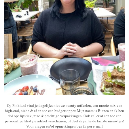
Op Pinkit.nl vind je dagelijks nieuwe beauty artikelen, een mooie mix van
high-end, niche & af en toe een budgettopper. Mijn naam is Bianca en ik ben
dol op: lipstick, roze & prachtige verpakkingen. Ook zal er af een toe een
persoonlijk/lifestyle artikel verschijnen, of deel ik jullie de laatste nieuwtjes!
Voor vragen en/of opmerkingen ben ik per e-mail