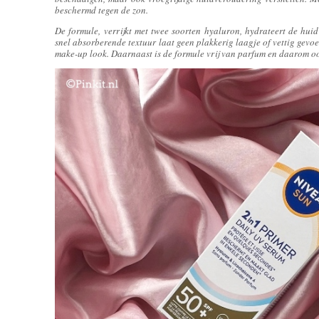
beschermd tegen de zon.
De formule, verrijkt met twee soorten hyaluron, hydrateert de huid 
snel absorberende textuur laat geen plakkerig laagje of vettig gevo
make-up look. Daarnaast is de formule vrij van parfum en daarom oo