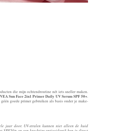
oducten die mijn ochtendroutine nét iets sneller maken.
VEA Sun Face 2in1 Primer Daily UV Serum SPF 50+
.
u géén goede primer gebruiken als basis onder je make-
ele jaar door. UV-stralen kunnen niet alleen de huid
et SPF50+ en een krachtige antioxidant* ben je direct