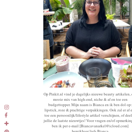
Op Pinkit.nl vind je dagelijks nieuwe beauty artikelen,
mooie mix van high-end, niche & af en toe een
budgettopper. Mijn naam is Bianca en ik ben dol op:
lipstick, roze & prachtige verpakkingen. Ook zal er af 
toe een persoonlijk/lifestyle artikel verschijnen, of deel
jullie de laatste nieuwtjes! Voor vragen en/of opmerki
ben ik per e-mail [Biancavanarkel@icloud.com]
bereikbaar liefs Bianca