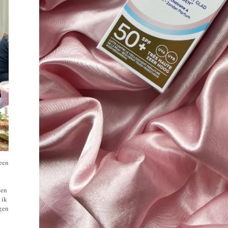
 een
een
 ik
ngen