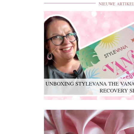
NIEUWE ARTIKE
UNBOXING STYLEVANA THE VANA
LYKO LOVABLES THE BDAY K
RECOVERY S