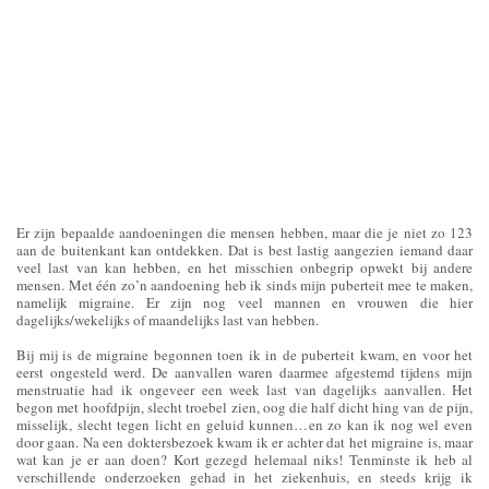
Er zijn bepaalde aandoeningen die mensen hebben, maar die je niet zo 123
aan de buitenkant kan ontdekken. Dat is best lastig aangezien iemand daar
veel last van kan hebben, en het misschien onbegrip opwekt bij andere
mensen. Met één zo’n aandoening heb ik sinds mijn puberteit mee te maken,
namelijk migraine. Er zijn nog veel mannen en vrouwen die hier
dagelijks/wekelijks of maandelijks last van hebben.
Bij mij is de migraine begonnen toen ik in de puberteit kwam, en voor het
eerst ongesteld werd. De aanvallen waren daarmee afgestemd tijdens mijn
menstruatie had ik ongeveer een week last van dagelijks aanvallen. Het
begon met hoofdpijn, slecht troebel zien, oog die half dicht hing van de pijn,
misselijk, slecht tegen licht en geluid kunnen…en zo kan ik nog wel even
door gaan. Na een doktersbezoek kwam ik er achter dat het migraine is, maar
wat kan je er aan doen? Kort gezegd helemaal niks! Tenminste ik heb al
verschillende onderzoeken gehad in het ziekenhuis, en steeds krijg ik