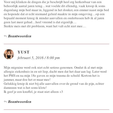
Voor mij klinken de dingen die je beschrijft heel erg herkenbaar van een
behoorlijk aantal jaren terug…wat voelde dit ellendig, vaak kroop ik soms
dagenlang mijn bed maar in, liggend in het donker, een emmer naast mijn bed
en hopende dat er echt niemand geluid maakte in mijn omgeving…op een
bepaald moment kreeg ik minder aanvallen en ondertussen heb ik al jaren
geen last meer gehad…heel vreemd is dat eigenlijk…
Sterkte meis met dit probleem, want het valt echt niet mee…
Beantwoorden
YUST
februari 5, 2016 / 8:00 pm
Mijn migraine werd ook niet echt serieus genomen. Omdat ik al met mijn
allergie ziekenhuis in en uit liep, dacht men dat het daar aan lag. Later werd
het PMS en na mijn 18e gaven ze mijn trauma de schuld. Kortom het is
jammer, maar doe het er maar mee!
Gelukkig kruip ik niet bij alle aanvallen over de grond van de pijn, echter
damnnnn wat is het soms klote!
Ik geef je een knuffel, je staat niet alleen <3
Beantwoorden