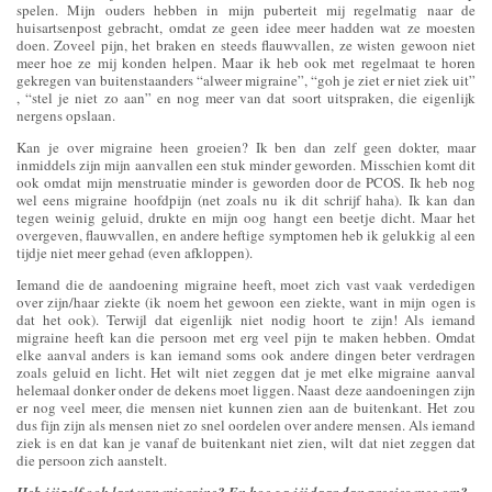
spelen. Mijn ouders hebben in mijn puberteit mij regelmatig naar de
huisartsenpost gebracht, omdat ze geen idee meer hadden wat ze moesten
doen. Zoveel pijn, het braken en steeds flauwvallen, ze wisten gewoon niet
meer hoe ze mij konden helpen. Maar ik heb ook met regelmaat te horen
gekregen van buitenstaanders “alweer migraine”, “goh je ziet er niet ziek uit”
, “stel je niet zo aan” en nog meer van dat soort uitspraken, die eigenlijk
nergens opslaan.
Kan je over migraine heen groeien? Ik ben dan zelf geen dokter, maar
inmiddels zijn mijn aanvallen een stuk minder geworden. Misschien komt dit
ook omdat mijn menstruatie minder is geworden door de PCOS. Ik heb nog
wel eens migraine hoofdpijn (net zoals nu ik dit schrijf haha). Ik kan dan
tegen weinig geluid, drukte en mijn oog hangt een beetje dicht. Maar het
overgeven, flauwvallen, en andere heftige symptomen heb ik gelukkig al een
tijdje niet meer gehad (even afkloppen).
Iemand die de aandoening migraine heeft, moet zich vast vaak verdedigen
over zijn/haar ziekte (ik noem het gewoon een ziekte, want in mijn ogen is
dat het ook). Terwijl dat eigenlijk niet nodig hoort te zijn! Als iemand
migraine heeft kan die persoon met erg veel pijn te maken hebben. Omdat
elke aanval anders is kan iemand soms ook andere dingen beter verdragen
zoals geluid en licht. Het wilt niet zeggen dat je met elke migraine aanval
helemaal donker onder de dekens moet liggen. Naast deze aandoeningen zijn
er nog veel meer, die mensen niet kunnen zien aan de buitenkant. Het zou
dus fijn zijn als mensen niet zo snel oordelen over andere mensen. Als iemand
ziek is en dat kan je vanaf de buitenkant niet zien, wilt dat niet zeggen dat
die persoon zich aanstelt.
Heb jij zelf ook last van migraine? En hoe ga jij daar dan precies mee om?