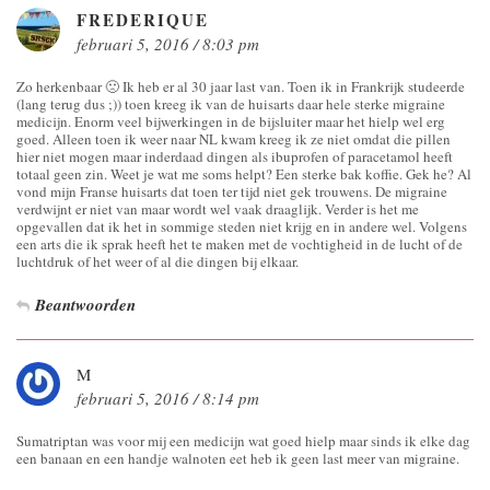
FREDERIQUE
februari 5, 2016 / 8:03 pm
Zo herkenbaar 🙁 Ik heb er al 30 jaar last van. Toen ik in Frankrijk studeerde
(lang terug dus ;)) toen kreeg ik van de huisarts daar hele sterke migraine
medicijn. Enorm veel bijwerkingen in de bijsluiter maar het hielp wel erg
goed. Alleen toen ik weer naar NL kwam kreeg ik ze niet omdat die pillen
hier niet mogen maar inderdaad dingen als ibuprofen of paracetamol heeft
totaal geen zin. Weet je wat me soms helpt? Een sterke bak koffie. Gek he? Al
vond mijn Franse huisarts dat toen ter tijd niet gek trouwens. De migraine
verdwijnt er niet van maar wordt wel vaak draaglijk. Verder is het me
opgevallen dat ik het in sommige steden niet krijg en in andere wel. Volgens
een arts die ik sprak heeft het te maken met de vochtigheid in de lucht of de
luchtdruk of het weer of al die dingen bij elkaar.
Beantwoorden
M
februari 5, 2016 / 8:14 pm
Sumatriptan was voor mij een medicijn wat goed hielp maar sinds ik elke dag
een banaan en een handje walnoten eet heb ik geen last meer van migraine.