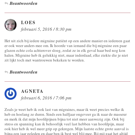
Beantwoorden
LOES
februari 5, 2016 / 8:30 pm
Het uit zich bij iedere migraine patiënt op een andere manier en iedereen gaat
er ook weer anders mee om. Ik hoorde van iemand die bij migraine een paar
glazen echte cola achterover sloeg, zodat ze in elk geval haar bed nog kon
halen. Migraine heb ik gelukkig niet, maar inderdaad, elke ziekte die je niet
zit lijkt toch met wantrouwen bekeken te worden.
Beantwoorden
AGNETA
februari 6, 2016 / 7:06 pm
Zoals je weet heb ik ook last van migraines, maar ik weet precies welke ik
heb en hoelang ze duren. Sinds een halfjaar ongeveer ga ik naar de masseur
en merk ik dat mijn hoofdpijnen bijna tot niet meer aanwezig zijn. Ook bij
stress en spanning kan ik behoorlijk veel last hebben van hoofdpijn, maar
ook hier heb ik wel meer grip op gekregen. Mijn laatste echte grote aanval is
bijna een jaar geleden en daar ben ik best wel blij mee. Bij mij gaat het altijd