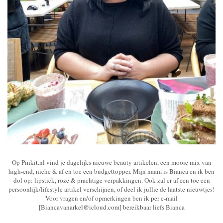
Op Pinkit.nl vind je dagelijks nieuwe beauty artikelen, een mooie mix van
high-end, niche & af en toe een budgettopper. Mijn naam is Bianca en ik ben
dol op: lipstick, roze & prachtige verpakkingen. Ook zal er af een toe een
persoonlijk/lifestyle artikel verschijnen, of deel ik jullie de laatste nieuwtjes!
Voor vragen en/of opmerkingen ben ik per e-mail
[Biancavanarkel@icloud.com] bereikbaar liefs Bianca