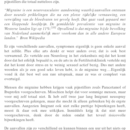
pijnstillers die totaal nutteloos zijn.
“Migraine is een neurovasculaire aandoening waarbij aanvallen ontstaan
door neurale prikkelingen die na een plotse tijdelijke vernauwing, een
verwijding van de bloedvaten tot gevolg heeft. Dat gaat vaak gepaard met
een kloppende hoofdpijn. De gemiddelde prevalentie van migraine in
[10]
Westerse landen ligt op 11%.
Opvallend is dat migraine bij de bevolking
van Nederland aanmerkelijk meer voorkomt dan in alle andere Europese
landen.” Bron Wikipedia
Er zijn verschillende aanvallen, symptomen eigenlijk is geen enkele aanval
het zelfde. Plus elke arts denkt er weer anders over, dat is ook best
verwarrend. Zo vertelde een Neuroloog in het ziekenhuis mij dat het komt
door dat het erfelijk bepaald is, en de arts in de Fertiliteitskliniek vertelde mij
dat het komt door stress en te weinig sexueel actief bezig. Dus met andere
woorden als je een goed seks leven hebt, is de migraine weg….Eigenlijk
vond ik dat best wel een rare uitspraak, maar ze was er compleet van
overtuigd.
Mensen die migraine hebben krijgen vaak pijnstillers zoals Paracetamol of
Ibuprofen voorgeschreven. Misschien helpt dat voor sommige mensen, maar
voor mij zelf totaal niet. Ik heb zelf twee jaar lang Imigrant neusspray
voorgeschreven gekregen, maar die mocht ik alleen gebruiken bij de ergste
aanvallen. Aangezien Imigrant ook niet zulke prettige bijwerkingen heeft,
moest ik daar ook mee uitkijken. Inmiddels krijg ik dat niet meer
voorgeschreven, denk door de reden omdat het teveel risicovolle
bijwerkingen heeft.
De aanvallen zijn zo verschillend en kunnen binnen een uur uit het niets op