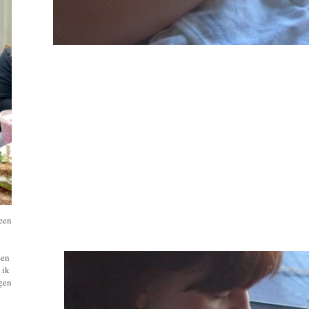
 een
een
 ik
ngen