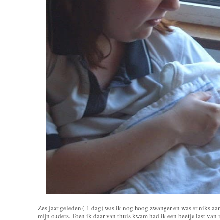
Zes jaar geleden (-1 dag) was ik nog hoog zwanger en was er niks aan
mijn ouders. Toen ik daar van thuis kwam had ik een beetje last van 