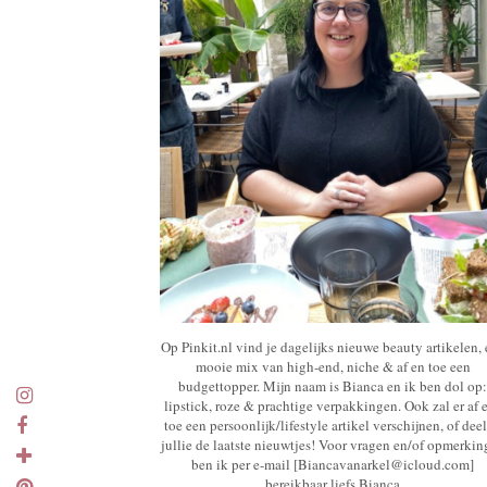
Op Pinkit.nl vind je dagelijks nieuwe beauty artikelen,
mooie mix van high-end, niche & af en toe een
budgettopper. Mijn naam is Bianca en ik ben dol op:
lipstick, roze & prachtige verpakkingen. Ook zal er af 
toe een persoonlijk/lifestyle artikel verschijnen, of deel
jullie de laatste nieuwtjes! Voor vragen en/of opmerki
ben ik per e-mail [Biancavanarkel@icloud.com]
bereikbaar liefs Bianca