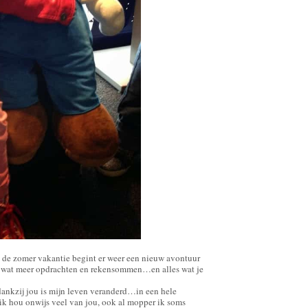
a de zomer vakantie begint er weer een nieuw avontuur
ijk wat meer opdrachten en rekensommen…en alles wat je
 dankzij jou is mijn leven veranderd…in een hele
 ik hou onwijs veel van jou, ook al mopper ik soms