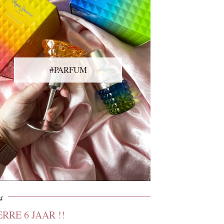
#PARFUM
4
RRE 6 JAAR !!