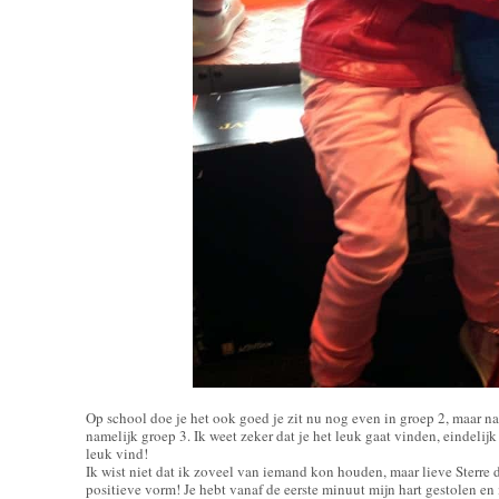
Op school doe je het ook goed je zit nu nog even in groep 2, maar n
namelijk groep 3. Ik weet zeker dat je het leuk gaat vinden, eindel
leuk vind!
Ik wist niet dat ik zoveel van iemand kon houden, maar lieve Sterre
positieve vorm! Je hebt vanaf de eerste minuut mijn hart gestolen en