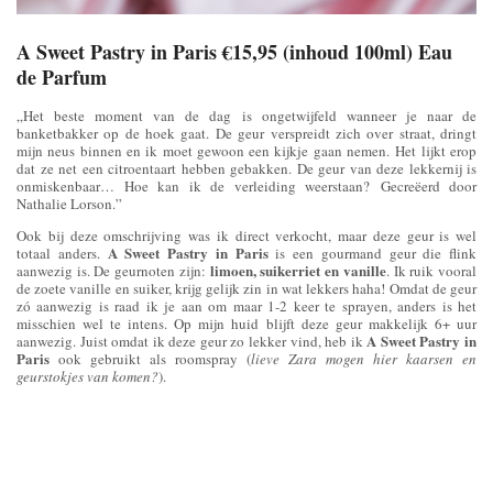
A Sweet Pastry in Paris €15,95 (inhoud 100ml)
Eau
de Parfum
„Het beste moment van de dag is ongetwijfeld wanneer je naar de
banketbakker op de hoek gaat. De geur verspreidt zich over straat, dringt
mijn neus binnen en ik moet gewoon een kijkje gaan nemen. Het lijkt erop
dat ze net een citroentaart hebben gebakken. De geur van deze lekkernij is
onmiskenbaar… Hoe kan ik de verleiding weerstaan? Gecreëerd door
Nathalie Lorson.”
Ook bij deze omschrijving was ik direct verkocht, maar deze geur is wel
A Sweet Pastry in Paris
totaal anders.
is een gourmand geur die flink
limoen, suikerriet en vanille
aanwezig is. De geurnoten zijn:
. Ik ruik vooral
de zoete vanille en suiker, krijg gelijk zin in wat lekkers haha! Omdat de geur
zó aanwezig is raad ik je aan om maar 1-2 keer te sprayen, anders is het
misschien wel te intens. Op mijn huid blijft deze geur makkelijk 6+ uur
A Sweet Pastry in
aanwezig. Juist omdat ik deze geur zo lekker vind, heb ik
Paris
ook gebruikt als roomspray (
lieve Zara mogen hier kaarsen en
geurstokjes van komen?
).