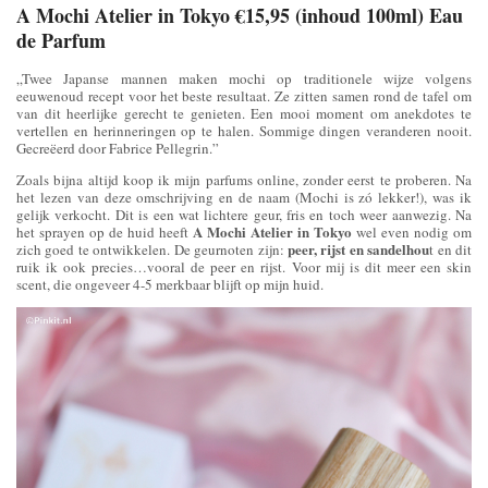
A Mochi Atelier in Tokyo €15,95 (inhoud 100ml)
Eau
de Parfum
„Twee Japanse mannen maken mochi op traditionele wijze volgens
eeuwenoud recept voor het beste resultaat. Ze zitten samen rond de tafel om
van dit heerlijke gerecht te genieten. Een mooi moment om anekdotes te
vertellen en herinneringen op te halen. Sommige dingen veranderen nooit.
Gecreëerd door Fabrice Pellegrin.”
Zoals bijna altijd koop ik mijn parfums online, zonder eerst te proberen. Na
het lezen van deze omschrijving en de naam (Mochi is zó lekker!), was ik
gelijk verkocht. Dit is een wat lichtere geur, fris en toch weer aanwezig. Na
A Mochi Atelier in Tokyo
het sprayen op de huid heeft
wel even nodig om
peer, rijst en sandelhou
zich goed te ontwikkelen. De geurnoten zijn:
t en dit
ruik ik ook precies…vooral de peer en rijst. Voor mij is dit meer een skin
scent, die ongeveer 4-5 merkbaar blijft op mijn huid.