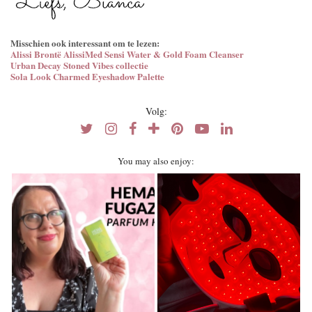
Misschien ook interessant om te lezen:
Alissi Brontë AlissiMed Sensi Water & Gold Foam Cleanser
Urban Decay Stoned Vibes collectie
Sola Look Charmed Eyeshadow Palette
Volg:
You may also enjoy: