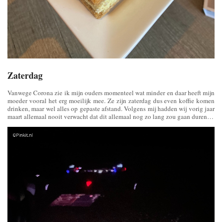
Zaterdag
Vanwege Corona zie ik mijn ouders momenteel wat minder en daar heeft mijn
moeder vooral het erg moeilijk mee. Ze zijn zaterdag dus even koffie komen
drinken, maar wel alles op gepaste afstand. Volgens mij hadden wij vorig jaar
maart allemaal nooit verwacht dat dit allemaal nog zo lang zou gaan duren…