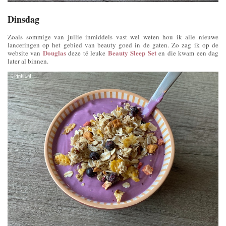
Dinsdag
Zoals sommige van jullie inmiddels vast wel weten hou ik alle nieuwe
lanceringen op het gebied van beauty goed in de gaten. Zo zag ik op de
Douglas
Beauty Sleep Set
website van
deze té leuke
en die kwam een dag
later al binnen.