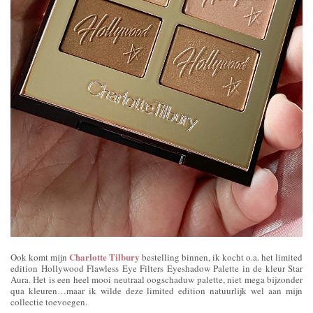
Charlotte Tilbury
Ook komt mijn
bestelling binnen, ik kocht o.a. het limited
edition Hollywood Flawless Eye Filters Eyeshadow Palette in de kleur Star
Aura. Het is een heel mooi neutraal oogschaduw palette, niet mega bijzonder
qua kleuren…maar ik wilde deze limited edition natuurlijk wel aan mijn
collectie toevoegen.