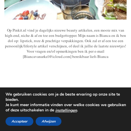
Op Pinkit.nl vind je dagelijks nieuwe beauty artikelen, een mooie mix van
high-end, niche & af en toe een budgettopper. Mijn naam is Bianca en ik ben
dol op: lipstick, roze & prachtige verpakkingen. Ook zal er af een toe een
persoonlijk/lifestyle artikel verschijnen, of deel ik jullie de laatste nieuwtjes!
Voor vragen en/of opmerkingen ben ik per e-mail
[Biancavanarkel@icloud.com] bereikbaar liefs Bianca
We gebruiken cookies om je de beste ervaring op onze site te
bieden.
Je kunt meer informatie vinden over welke cookies we gebruiken
of deze uitschakelen in de
.
instellingen
Accepteer
Afwijzen