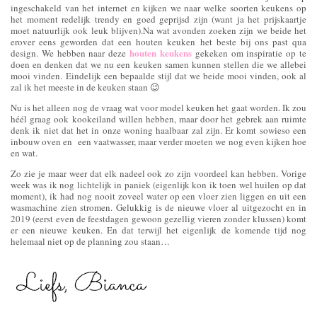
ingeschakeld van het internet en kijken we naar welke soorten keukens op
het moment redelijk trendy en goed geprijsd zijn (want ja het prijskaartje
moet natuurlijk ook leuk blijven).Na wat avonden zoeken zijn we beide het
erover eens geworden dat een houten keuken het beste bij ons past qua
houten keukens
design. We hebben naar deze
gekeken om inspiratie op te
doen en denken dat we nu een keuken samen kunnen stellen die we allebei
mooi vinden. Eindelijk een bepaalde stijl dat we beide mooi vinden, ook al
zal ik het meeste in de keuken staan 😉
Nu is het alleen nog de vraag wat voor model keuken het gaat worden. Ik zou
héél graag ook kookeiland willen hebben, maar door het gebrek aan ruimte
denk ik niet dat het in onze woning haalbaar zal zijn. Er komt sowieso een
inbouw oven en een vaatwasser, maar verder moeten we nog even kijken hoe
en wat.
Zo zie je maar weer dat elk nadeel ook zo zijn voordeel kan hebben. Vorige
week was ik nog lichtelijk in paniek (eigenlijk kon ik toen wel huilen op dat
moment), ik had nog nooit zoveel water op een vloer zien liggen en uit een
wasmachine zien stromen. Gelukkig is de nieuwe vloer al uitgezocht en in
2019 (eerst even de feestdagen gewoon gezellig vieren zonder klussen) komt
er een nieuwe keuken. En dat terwijl het eigenlijk de komende tijd nog
helemaal niet op de planning zou staan…