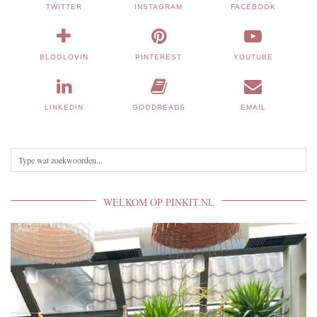
TWITTER
INSTAGRAM
FACEBOOK
BLOGLOVIN
PINTEREST
YOUTUBE
LINKEDIN
GOODREADS
EMAIL
WELKOM OP PINKIT.NL