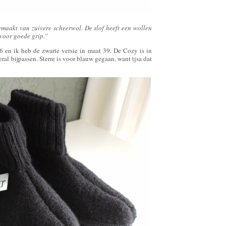
maakt van zuivere scheerwol. De slof heeft een wollen
 voor goede grip.”
 en ik heb de zwarte versie in maat 39. De Cozy is in
eral bijpassen. Sterre is voor blauw gegaan, want tjsa dat