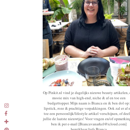
Op Pinkit.nl vind je dagelijks nieuwe beauty artikelen,
mooie mix van high-end, niche & af en toe een
budgettopper. Mijn naam is Bianca en ik ben dol op:
lipstick, roze & prachtige verpakkingen. Ook zal er af 
toe een persoonlijk/lifestyle artikel verschijnen, of deel
jullie de laatste nieuwtjes! Voor vragen en/of opmerki
ben ik per e-mail [Biancavanarkel@icloud.com]
bereikbaar liefs Bianca