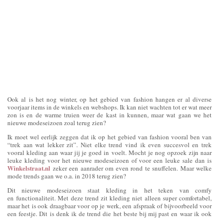
Ook al is het nog winter, op het gebied van fashion hangen er al diverse
voorjaar items in de winkels en webshops. Ik kan niet wachten tot er wat meer
zon is en de warme truien weer de kast in kunnen, maar wat gaan we het
nieuwe modeseizoen zoal terug zien?
Ik moet wel eerlijk zeggen dat ik op het gebied van fashion vooral ben van
“trek aan wat lekker zit”. Niet elke trend vind ik even succesvol en trek
vooral kleding aan waar jij je goed in voelt. Mocht je nog opzoek zijn naar
leuke kleding voor het nieuwe modeseizoen of voor een leuke sale dan is
Winkelstraat.nl
zeker een aanrader om even rond te snuffelen. Maar welke
mode trends gaan we o.a. in 2018 terug zien?
Dit nieuwe modeseizoen staat kleding in het teken van comfy
en functionaliteit. Met deze trend zit kleding niet alleen super comfortabel,
maar het is ook draagbaar voor op je werk, een afspraak of bijvoorbeeld voor
een feestje. Dit is denk ik de trend die het beste bij mij past en waar ik ook