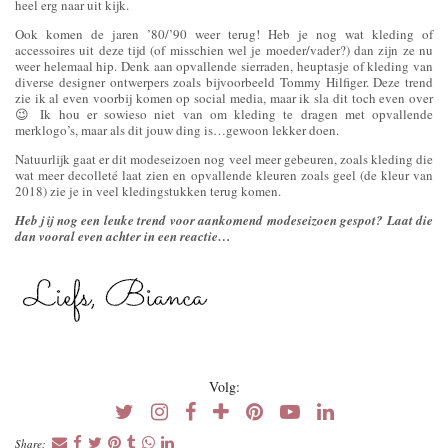
heel erg naar uit kijk.
Ook komen de jaren ’80/’90 weer terug! Heb je nog wat kleding of
accessoires uit deze tijd (of misschien wel je moeder/vader?) dan zijn ze nu
weer helemaal hip. Denk aan opvallende sierraden, heuptasje of kleding van
diverse designer ontwerpers zoals bijvoorbeeld Tommy Hilfiger. Deze trend
zie ik al even voorbij komen op social media, maar ik sla dit toch even over
😉 Ik hou er sowieso niet van om kleding te dragen met opvallende
merklogo’s, maar als dit jouw ding is…gewoon lekker doen.
Natuurlijk gaat er dit modeseizoen nog veel meer gebeuren, zoals kleding die
wat meer decolleté laat zien en opvallende kleuren zoals geel (de kleur van
2018) zie je in veel kledingstukken terug komen.
Heb jij nog een leuke trend voor aankomend modeseizoen gespot? Laat die
dan vooral even achter in een reactie…
Volg:
Share: