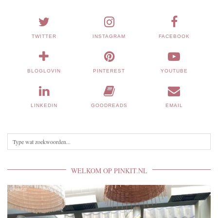
TWITTER
INSTAGRAM
FACEBOOK
BLOGLOVIN
PINTEREST
YOUTUBE
LINKEDIN
GOODREADS
EMAIL
WELKOM OP PINKIT.NL